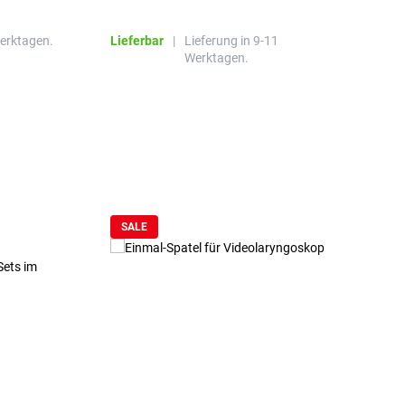
R
Werktagen.
Lieferbar
|
Lieferung in 9-11
L
Werktagen.
SALE