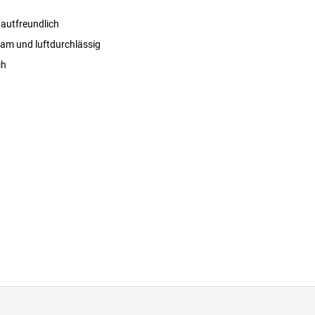
autfreundlich
m und luftdurchlässig
ch