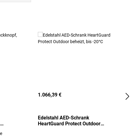
1.066,39 €
2
Edelstahl AED-Schrank
T
HeartGuard Protect Outdoor
I
beheizt, bis -20°C
S
re
E