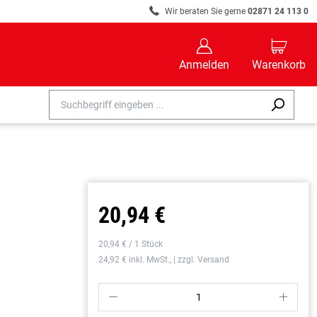
R
Wir beraten Sie gerne
02871 24 113 0
B
C
Anmelden
Warenkorb
20,94 €
20,94 € / 1 Stück
24,92 € inkl. MwSt., | zzgl. Versand
P
S