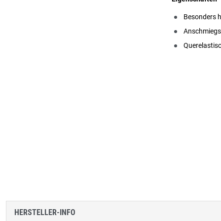
Besonders h
Anschmiegsa
Querelastis
HERSTELLER-INFO