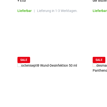
+ Etui
der Blute
Lieferbar
|
Lieferung in 1-3 Werktagen.
Lieferbar
Produktgalerie überspringen
SALE
SALE