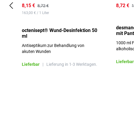
8,15 €
8,72 €
8,72 €
1
163,00 € / 1 Liter
desmano
octenisept® Wund-Desinfektion 50
mit Pan
ml
1000 ml F
Antiseptikum zur Behandlung von
alkoholis
akuten Wunden
besonders
Lieferbar
Lieferbar
|
Lieferung in 1-3 Werktagen.