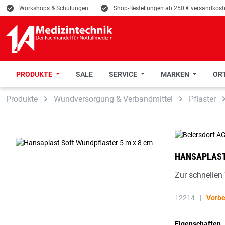
E
Workshops & Schulungen
E
Shop-Bestellungen ab 250 € versandkoste
PRODUKTE
SALE
SERVICE
MARKEN
ORT
 Hauptinhalt springen
Zur Suche springen
Zur Hauptnavigation springen
Produkte
Wundversorgung & Verbandmittel
Pflaster
HANSAPLAST
Zur schnellen
12214
|
Vorbe
Eigenschaften