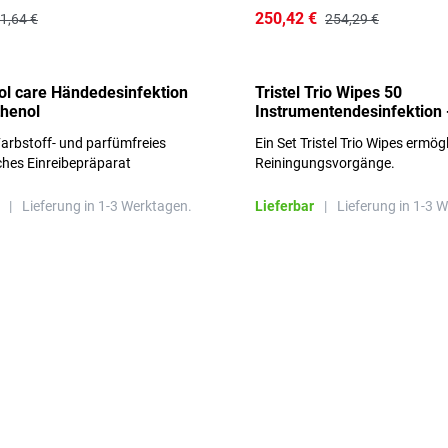
250,42 €
1,64 €
254,29 €
l care Händedesinfektion
Tristel Trio Wipes 50
thenol
Instrumentendesinfektion 
Sets im Karton
arbstoff- und parfümfreies
Ein Set Tristel Trio Wipes ermög
ches Einreibepräparat
Reiningungsvorgänge.
 hautfreundlich
|
Lieferung in 1-3 Werktagen.
Lieferbar
|
Lieferung in 1-3 