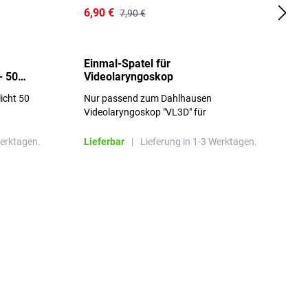
6,90 €
1
7,90 €
Einmal-Spatel für
O
- 50
Videolaryngoskop
licht 50
Nur passend zum Dahlhausen
g
Videolaryngoskop "VL3D" für
Einmalspatel
Werktagen.
Lieferbar
|
Lieferung in 1-3 Werktagen.
L