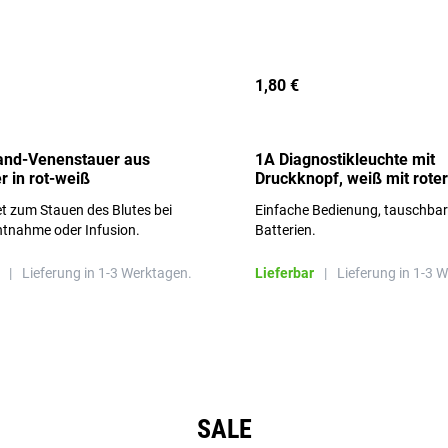
1,80 €
and-Venenstauer aus
1A Diagnostikleuchte mit
r in rot-weiß
Druckknopf, weiß mit roter
Aufschrift
t zum Stauen des Blutes bei
Einfache Bedienung, tauschba
ntnahme oder Infusion.
Batterien.
|
Lieferung in 1-3 Werktagen.
Lieferbar
|
Lieferung in 1-3 
SALE