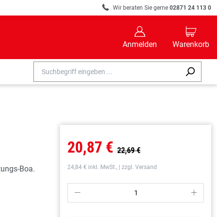
R
Wir beraten Sie gerne
02871 24 113 0
B
C
Anmelden
Warenkorb
20,87 €
22,69 €
24,84 € inkl. MwSt., | zzgl. Versand
tungs-Boa.
P
S