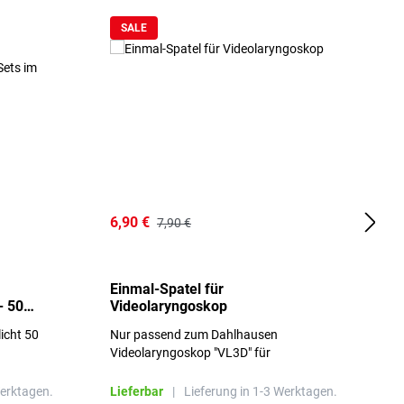
SALE
6,90 €
1
7,90 €
Einmal-Spatel für
O
- 50
Videolaryngoskop
licht 50
Nur passend zum Dahlhausen
g
Videolaryngoskop "VL3D" für
Einmalspatel
Werktagen.
Lieferbar
|
Lieferung in 1-3 Werktagen.
L