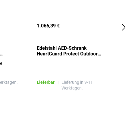
1.066,39 €
2
Edelstahl AED-Schrank
T
HeartGuard Protect Outdoor
I
beheizt, bis -20°C
S
re
E
R
Werktagen.
Lieferbar
|
Lieferung in 9-11
L
Werktagen.