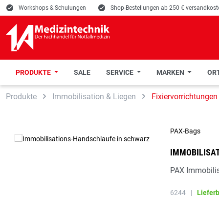
E
Workshops & Schulungen
E
Shop-Bestellungen ab 250 € versandkoste
PRODUKTE
SALE
SERVICE
MARKEN
ORT
 Hauptinhalt springen
Zur Suche springen
Zur Hauptnavigation springen
Produkte
Immobilisation & Liegen
Fixiervorrichtungen
PAX-Bags
IMMOBILISA
PAX Immobilis
6244
|
Liefer