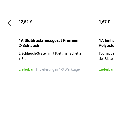
12,52 €
1,67 €
1A Blutdruckmessgerät Premium
1A Einh
2-Schlauch
Polyeste
2 Schlauch-System mit Klettmanschette
Tournique
+ Etui
der Blute
Lieferbar
|
Lieferung in 1-3 Werktagen.
Lieferbar
Produktgalerie überspringen