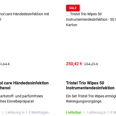
SALE
250,42 €
1,64 €
254,29 €
l care Händedesinfektion
Tristel Trio Wipes 50
thenol
Instrumentendesinfektion 
Sets im Karton
arbstoff- und parfümfreies
Ein Set Tristel Trio Wipes ermög
ches Einreibepräparat
Reiningungsvorgänge.
 hautfreundlich
|
Lieferung in 1-3 Werktagen.
Lieferbar
|
Lieferung in 1-3 