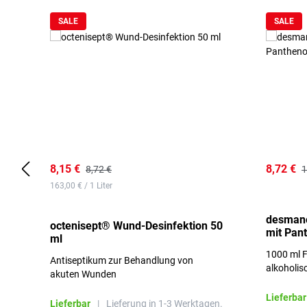
SALE
SALE
8,15 €
8,72 €
8,72 €
1
163,00 € / 1 Liter
desmano
octenisept® Wund-Desinfektion 50
mit Pan
ml
1000 ml F
Antiseptikum zur Behandlung von
alkoholis
akuten Wunden
besonders
Lieferbar
Lieferbar
|
Lieferung in 1-3 Werktagen.