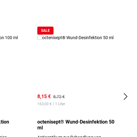
SALE
8,15 €
8
8,72 €
163,00 € / 1 Liter
d
tion
octenisept® Wund-Desinfektion 50
m
ml
1