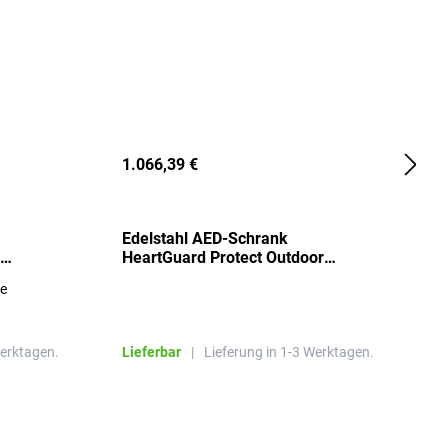
1.066,39 €
2
Edelstahl AED-Schrank
T
HeartGuard Protect Outdoor
I
beheizt, bis -20°C
S
re
E
R
Werktagen.
Lieferbar
|
Lieferung in 1-3 Werktagen.
L