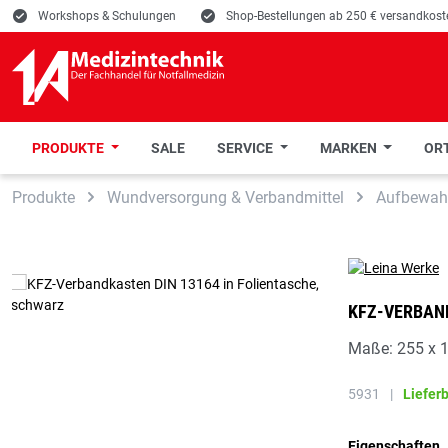
E
Workshops & Schulungen
E
Shop-Bestellungen ab 250 € versandkoste
PRODUKTE
SALE
SERVICE
MARKEN
ORT
 Hauptinhalt springen
Zur Suche springen
Zur Hauptnavigation springen
Produkte
Wundversorgung & Verbandmittel
Aufbewah
KFZ-VERBAND
Maße: 255 x 
5931
|
Liefer
Eigenschaften