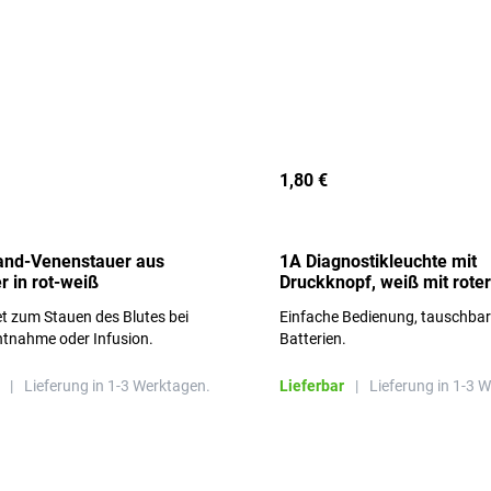
1,80 €
and-Venenstauer aus
1A Diagnostikleuchte mit
r in rot-weiß
Druckknopf, weiß mit roter
Aufschrift
t zum Stauen des Blutes bei
Einfache Bedienung, tauschba
ntnahme oder Infusion.
Batterien.
|
Lieferung in 1-3 Werktagen.
Lieferbar
|
Lieferung in 1-3 