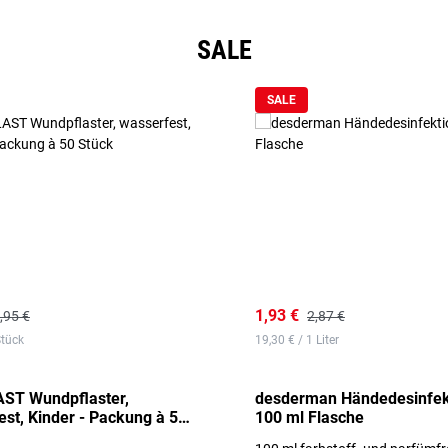
SALE
SALE
1,93 €
,95 €
2,87 €
Stück
19,30 € / 1 Liter
ST Wundpflaster,
desderman Händedesinfek
st, Kinder - Packung à 50
100 ml Flasche