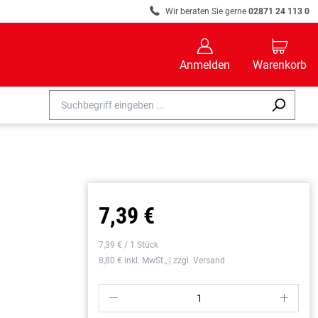
R
Wir beraten Sie gerne
02871 24 113 0
B
C
Anmelden
Warenkorb
7,39 €
7,39 € / 1 Stück
8,80 € inkl. MwSt., | zzgl. Versand
P
S