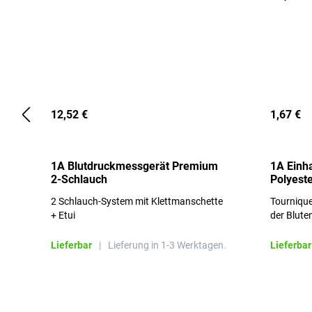
12,52 €
1,67 €
1A Blutdruckmessgerät Premium
1A Einh
2-Schlauch
Polyeste
2 Schlauch-System mit Klettmanschette
Tournique
+ Etui
der Blute
Lieferbar
|
Lieferung in 1-3 Werktagen.
Lieferbar