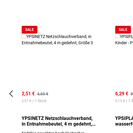
Produktgalerie überspringen
SALE
SALE
2,51 €
6,29 €
4,60 €
8
2,51 € / 1 Stück
0,13 € / 1 
YPSINETZ Netzschlauchverband,
YPSIPLA
in Entnahmebeutel, 4 m gedehnt,
wasserfe
Größe 3
Stück