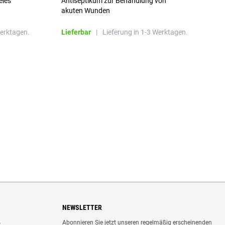
eies
Antiseptikum zur Behandlung von
a
akuten Wunden
b
L
Werktagen.
Lieferbar
|
Lieferung in 1-3 Werktagen.
NEWSLETTER
Abonnieren Sie jetzt unseren regelmäßig erscheinenden
o