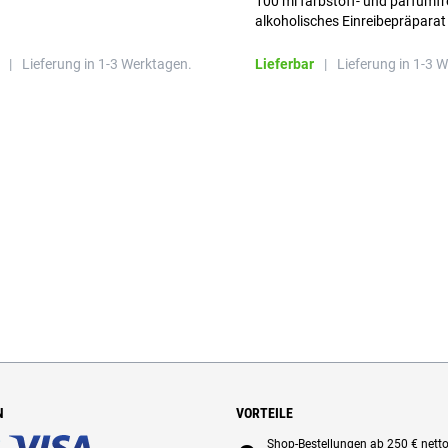
100 ml farbstoff- und parfümfr
alkoholisches Einreibepräparat
|
Lieferung in 1-3 Werktagen.
Lieferbar
|
Lieferung in 1-3 
N
VORTEILE
Shop-Bestellungen ab 250 € nett