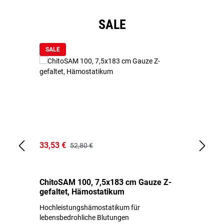
Produktgalerie überspringen
SALE
SALE
33,53 €
15
52,80 €
ChitoSAM 100, 7,5x183 cm Gauze Z-
Er
gefaltet, Hämostatikum
N
Hochleistungshämostatikum für
Mi
lebensbedrohliche Blutungen