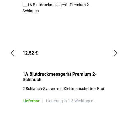
12,52 €
1,
1A Blutdruckmessgerät Premium 2-
1A
Schlauch
in
2 Schlauch-System mit Klettmanschette + Etui
To
Bl
Lieferbar
|
Lieferung in 1-3 Werktagen.
Li