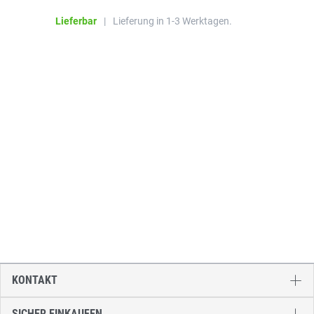
Li
Lieferbar
|
Lieferung in 1-3 Werktagen.
KONTAKT
SICHER EINKAUFEN