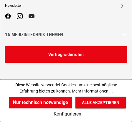
Newsletter
A
1A MEDIZINTECHNIK THEMEN
Vertrag widerrufen
Diese Website verwendet Cookies, um eine bestmögliche
3,10 €
Erfahrung bieten zu können.
Mehr Informationen ...
C
3,69 € inkl. MwSt., | zzgl. Versand
Nur technisch notwendige
ALLE AKZEPTIEREN
w
v
B
Konfigurieren
Start
Produkte
Anmelden