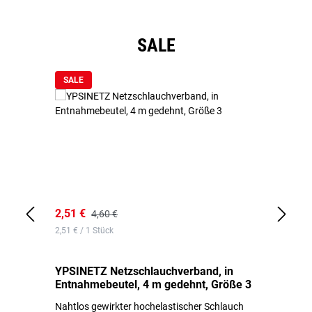
Produktgalerie überspringen
SALE
SALE
2,51 €
6,
4,60 €
2,51 € / 1 Stück
0,1
YPSINETZ Netzschlauchverband, in
YP
Entnahmebeutel, 4 m gedehnt, Größe 3
Ki
Nahtlos gewirkter hochelastischer Schlauch