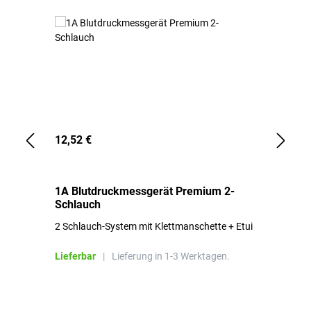
12,52 €
1,
1A Blutdruckmessgerät Premium 2-
1A
Schlauch
in
2 Schlauch-System mit Klettmanschette + Etui
To
Bl
Lieferbar
|
Lieferung in 1-3 Werktagen.
Li