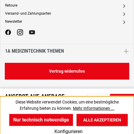
Retoure
A
Versand- und Zahlungsarten
A
Newsletter
A
1A MEDIZINTECHNIK THEMEN
Vertrag widerrufen
ANGEBOT AUF ANFRAGE
Diese Website verwendet Cookies, um eine bestmögliche
Bitte nutzen Sie die Produktanfrage, um ein individuelles Angebot
Erfahrung bieten zu können.
Mehr Informationen ...
von uns zu erhalten.
Nur technisch notwendige
ALLE AKZEPTIEREN
w
v
B
Konfigurieren