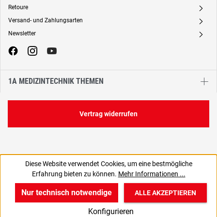
Retoure
A
Versand- und Zahlungsarten
A
Newsletter
A
1A MEDIZINTECHNIK THEMEN
Vertrag widerrufen
Diese Website verwendet Cookies, um eine bestmögliche
294,03 €
458,00 €
Erfahrung bieten zu können.
Mehr Informationen ...
C
349,89 € inkl. MwSt., | zzgl. Versand
Nur technisch notwendige
ALLE AKZEPTIEREN
w
v
B
Konfigurieren