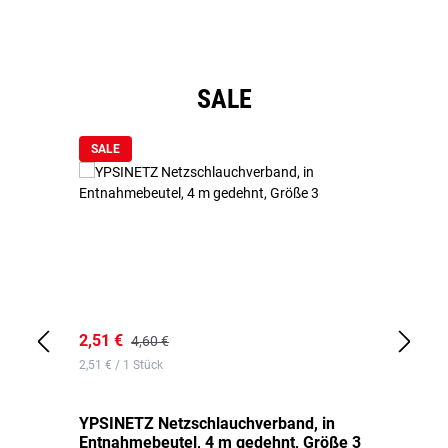
Produktgalerie überspringen
SALE
SALE
2,51 €
6,
4,60 €
2,51 € / 1 Stück
0,1
YPSINETZ Netzschlauchverband, in
YP
Entnahmebeutel, 4 m gedehnt, Größe 3
Ki