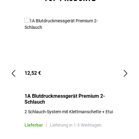
12,52 €
1,
1A Blutdruckmessgerät Premium 2-
1A
Schlauch
in
2 Schlauch-System mit Klettmanschette + Etui
To
Bl
Lieferbar
|
Lieferung in 1-3 Werktagen.
Li