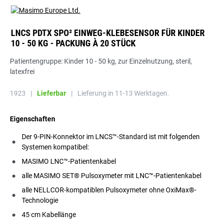
LNCS PDTX SPO² EINWEG-KLEBESENSOR FÜR KINDER
10 - 50 KG - PACKUNG À 20 STÜCK
Patientengruppe: Kinder 10 - 50 kg, zur Einzelnutzung, steril,
latexfrei
1923
|
Lieferbar
|
Lieferung in 11-13 Werktagen.
Eigenschaften
Der 9-PIN-Konnektor im LNCS™-Standard ist mit folgenden
Systemen kompatibel:
MASIMO LNC™-Patientenkabel
alle MASIMO SET® Pulsoxymeter mit LNC™-Patientenkabel
alle NELLCOR-kompatiblen Pulsoxymeter ohne OxiMax®-
Technologie
45 cm Kabellänge