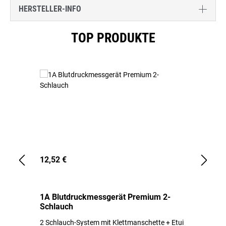
HERSTELLER-INFO
Produktgalerie überspringen
TOP PRODUKTE
12,52 €
1,
1A Blutdruckmessgerät Premium 2-
1A
Schlauch
in
2 Schlauch-System mit Klettmanschette + Etui
To