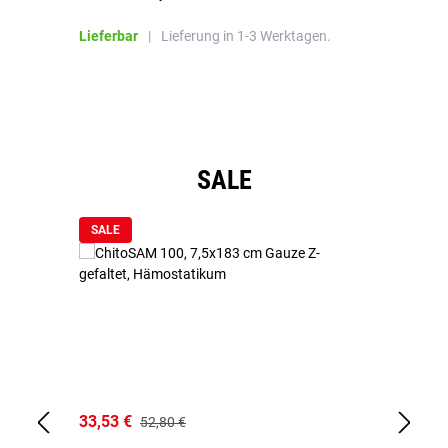
Bl
Lieferbar
|
Lieferung in 1-3 Werktagen.
Li
Produktgalerie überspringen
SALE
SALE
33,53 €
15
52,80 €