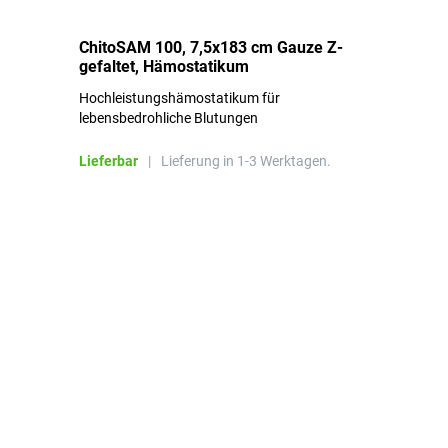
ChitoSAM 100, 7,5x183 cm Gauze Z-
Er
gefaltet, Hämostatikum
N
Hochleistungshämostatikum für
Mi
lebensbedrohliche Blutungen
Li
Lieferbar
|
Lieferung in 1-3 Werktagen.