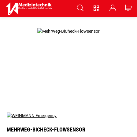
V
B
C
Zum Hauptinhalt springen
MEHRWEG-BICHECK-FLOWSENSOR