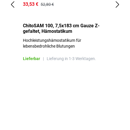
33,53 €
15
52,80 €
ChitoSAM 100, 7,5x183 cm Gauze Z-
Er
gefaltet, Hämostatikum
N
Hochleistungshämostatikum für
Mi
lebensbedrohliche Blutungen
Li
Lieferbar
|
Lieferung in 1-3 Werktagen.