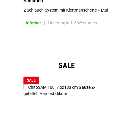
Schlauch
in
2 Schlauch-System mit Klettmanschette + Etui
To
Bl
Lieferbar
|
Lieferung in 1-3 Werktagen.
Li
Produktgalerie überspringen
SALE
SALE