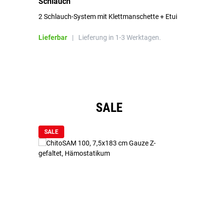
Schlauch
in
2 Schlauch-System mit Klettmanschette + Etui
To
Bl
Lieferbar
|
Lieferung in 1-3 Werktagen.
Li
Produktgalerie überspringen
SALE
SALE