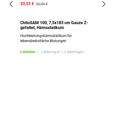
33,53 €
15
52,80 €
ChitoSAM 100, 7,5x183 cm Gauze Z-
Er
gefaltet, Hämostatikum
N
Hochleistungshämostatikum für
Mi
lebensbedrohliche Blutungen
Li
Lieferbar
|
Lieferung in 1-3 Werktagen.