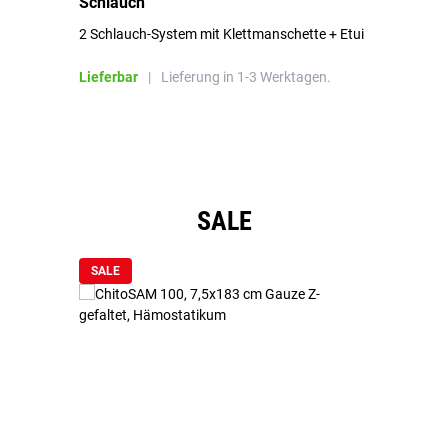
Schlauch
in
2 Schlauch-System mit Klettmanschette + Etui
To
Bl
Lieferbar
|
Lieferung in 1-3 Werktagen.
Li
Produktgalerie überspringen
SALE
SALE