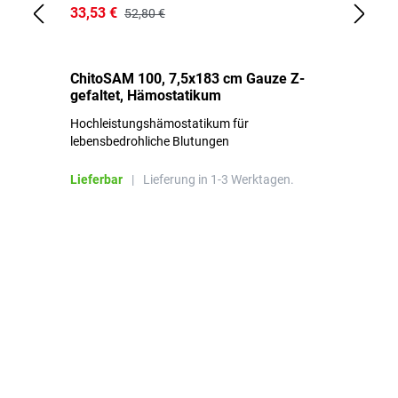
33,53 €
15
52,80 €
ChitoSAM 100, 7,5x183 cm Gauze Z-
Er
gefaltet, Hämostatikum
N
Hochleistungshämostatikum für
Mi
lebensbedrohliche Blutungen
Li
Lieferbar
|
Lieferung in 1-3 Werktagen.