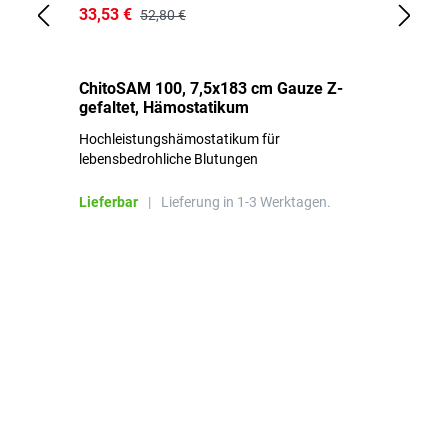
33,53 €
15
52,80 €
ChitoSAM 100, 7,5x183 cm Gauze Z-
Er
gefaltet, Hämostatikum
N
Hochleistungshämostatikum für
Mi
lebensbedrohliche Blutungen
Li
Lieferbar
|
Lieferung in 1-3 Werktagen.