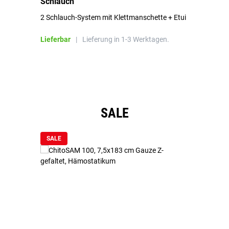
Schlauch
in
2 Schlauch-System mit Klettmanschette + Etui
To
Bl
Lieferbar
|
Lieferung in 1-3 Werktagen.
Li
Produktgalerie überspringen
SALE
SALE