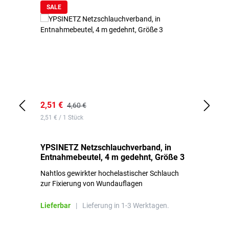
SALE
2,51 €
6,
4,60 €
2,51 € / 1 Stück
0,1
YPSINETZ Netzschlauchverband, in
YP
Entnahmebeutel, 4 m gedehnt, Größe 3
Ki
Nahtlos gewirkter hochelastischer Schlauch
zur Fixierung von Wundauflagen
Li
Lieferbar
|
Lieferung in 1-3 Werktagen.