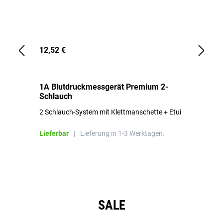
12,52 €
1,
1A Blutdruckmessgerät Premium 2-
1A
Schlauch
in
2 Schlauch-System mit Klettmanschette + Etui
To
Bl
Lieferbar
|
Lieferung in 1-3 Werktagen.
Li
Produktgalerie überspringen
SALE