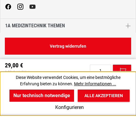
1A MEDIZINTECHNIK THEMEN
Vertrag widerrufen
29,00 €
C
0,58 € / 1 Stück
Diese Website verwendet Cookies, um eine bestmögliche
34,51 € inkl. MwSt., | zzgl. Versand
Erfahrung bieten zu können.
Mehr Informationen ...
VPE gewünscht? Dann die zu bestellende Anzahl auf 1 setzen.
J
Nur technisch notwendige
ALLE AKZEPTIEREN
w
v
B
Konfigurieren
Start
Produkte
Anmelden
6