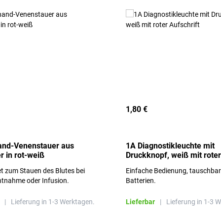
1,80 €
and-Venenstauer aus
1A Diagnostikleuchte mit
r in rot-weiß
Druckknopf, weiß mit roter
Aufschrift
t zum Stauen des Blutes bei
Einfache Bedienung, tauschba
ntnahme oder Infusion.
Batterien.
|
Lieferung in 1-3 Werktagen.
Lieferbar
|
Lieferung in 1-3 