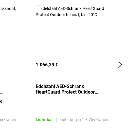
1.066,39 €
2
Edelstahl AED-Schrank
T
HeartGuard Protect Outdoor
I
beheizt, bis -20°C
S
re
E
R
Werktagen.
Lieferbar
|
Lieferung in 1-3 Werktagen.
L