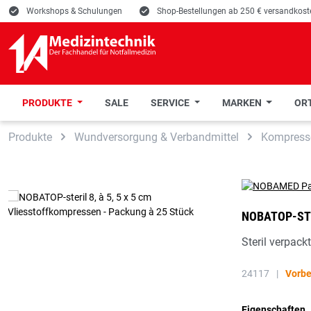
E
Workshops & Schulungen
E
Shop-Bestellungen ab 250 € versandkoste
PRODUKTE
SALE
SERVICE
MARKEN
ORT
 Hauptinhalt springen
Zur Suche springen
Zur Hauptnavigation springen
Produkte
Wundversorgung & Verbandmittel
Kompress
NOBATOP-STE
Steril verpack
24117
|
Vorbe
Eigenschaften