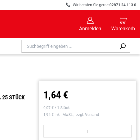
R
Wir beraten Sie gerne
02871 24 113 0
B
C
Anmelden
Warenkorb
1,64 €
À 25 STÜCK
0,07 € / 1 Stück
1,95 € inkl. MwSt., | zzgl. Versand
P
S