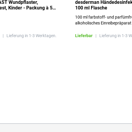
ST Wundpflaster,
desderman Händedesinfek
st, Kinder - Packung à 50
100 ml Flasche
100 ml farbstoff- und parfümfr
alkoholisches Einreibepräparat
|
Lieferung in 1-3 Werktagen.
Lieferbar
|
Lieferung in 1-3 