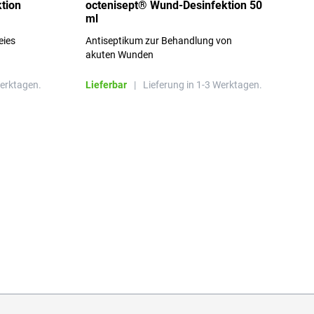
tion
octenisept® Wund-Desinfektion 50
m
ml
1
eies
Antiseptikum zur Behandlung von
a
akuten Wunden
b
L
Werktagen.
Lieferbar
|
Lieferung in 1-3 Werktagen.