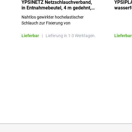
YPSINETZ Netzschlauchverband,
YPSIPLA
in Entnahmebeutel, 4 m gedehnt,
wasserfe
Größe 3
Stück
Nahtlos gewirkter hochelastischer
Schlauch zur Fixierung von
Wundauflagen
Lieferbar
|
Lieferung in 1-3 Werktagen.
Lieferbar