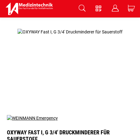
V
B
C
Zum Hauptinhalt springen
OXYWAY FAST I, G 3/4' DRUCKMINDERER FÜR
SAUERSTOFF