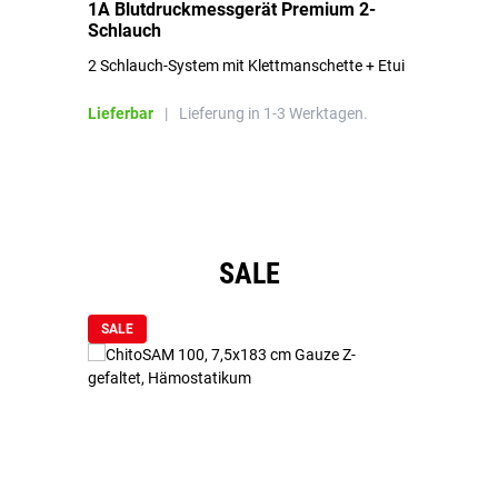
1A Blutdruckmessgerät Premium 2-
1A
Schlauch
in
2 Schlauch-System mit Klettmanschette + Etui
To
Bl
Lieferbar
|
Lieferung in 1-3 Werktagen.
Li
Produktgalerie überspringen
SALE
SALE