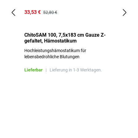
33,53 €
15
52,80 €
ChitoSAM 100, 7,5x183 cm Gauze Z-
Er
gefaltet, Hämostatikum
N
Hochleistungshämostatikum für
Mi
lebensbedrohliche Blutungen
Li
Lieferbar
|
Lieferung in 1-3 Werktagen.