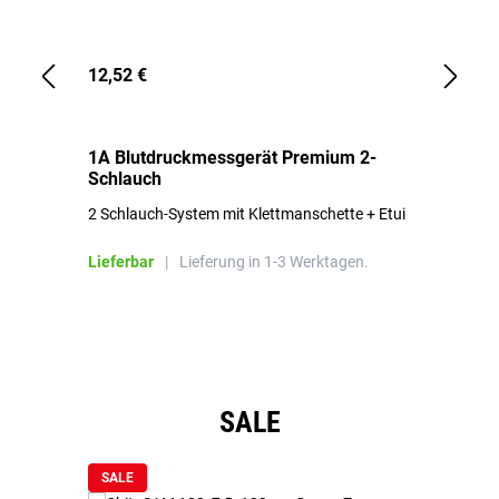
12,52 €
1,
1A Blutdruckmessgerät Premium 2-
1A
Schlauch
in
2 Schlauch-System mit Klettmanschette + Etui
To
Bl
Lieferbar
|
Lieferung in 1-3 Werktagen.
Li
Produktgalerie überspringen
SALE
SALE