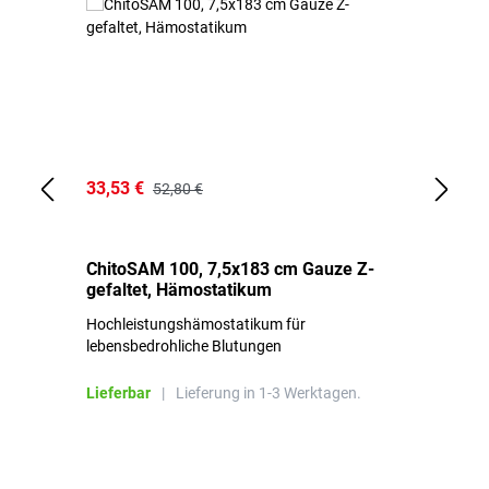
33,53 €
15
52,80 €
ChitoSAM 100, 7,5x183 cm Gauze Z-
Er
gefaltet, Hämostatikum
N
Hochleistungshämostatikum für
Mi
lebensbedrohliche Blutungen
Li
Lieferbar
|
Lieferung in 1-3 Werktagen.