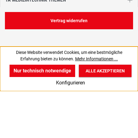
Vertrag widerrufen
Diese Website verwendet Cookies, um eine bestmögliche
328,61 €
Erfahrung bieten zu können.
Mehr Informationen ...
C
391,05 € inkl. MwSt., | zzgl. Versand
Nur technisch notwendige
ALLE AKZEPTIEREN
w
v
B
Konfigurieren
Start
Produkte
Anmelden