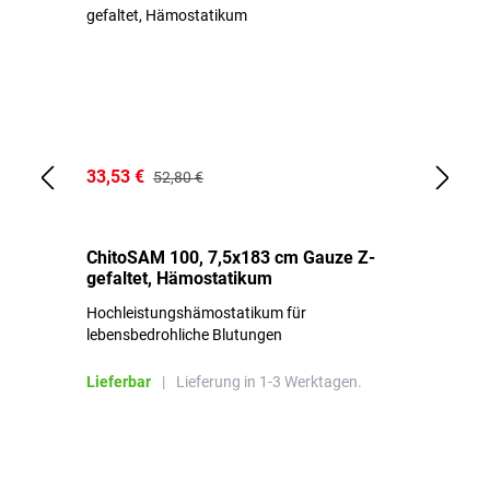
33,53 €
15
52,80 €
ChitoSAM 100, 7,5x183 cm Gauze Z-
Er
gefaltet, Hämostatikum
N
Hochleistungshämostatikum für
Mi
lebensbedrohliche Blutungen
Li
Lieferbar
|
Lieferung in 1-3 Werktagen.