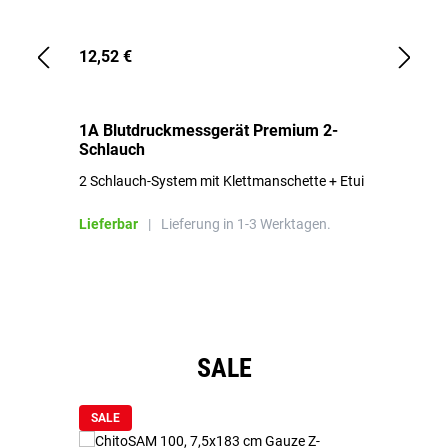
12,52 €
1,
1A Blutdruckmessgerät Premium 2-
1A
Schlauch
in
2 Schlauch-System mit Klettmanschette + Etui
To
Bl
Lieferbar
|
Lieferung in 1-3 Werktagen.
Li
Produktgalerie überspringen
SALE
SALE