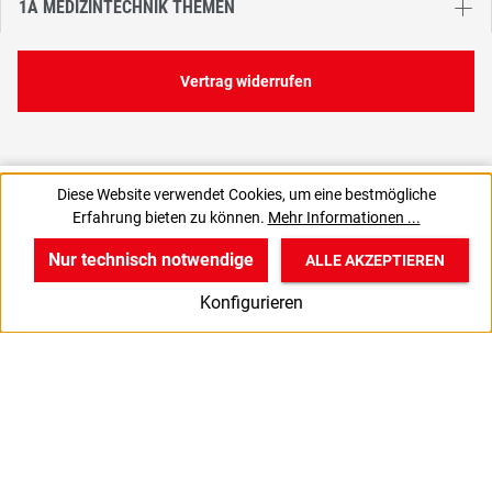
1A MEDIZINTECHNIK THEMEN
Vertrag widerrufen
11,45 €
Diese Website verwendet Cookies, um eine bestmögliche
C
0,11 € / 1 Stück
Erfahrung bieten zu können.
Mehr Informationen ...
13,63 € inkl. MwSt., | zzgl. Versand
Nur technisch notwendige
ALLE AKZEPTIEREN
w
v
B
Konfigurieren
Start
Produkte
Anmelden