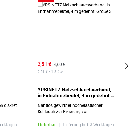
2,51 €
6
4,60 €
2,51 € / 1 Stück
0,
YPSINETZ Netzschlauchverband,
Y
in Entnahmebeutel, 4 m gedehnt,
w
Größe 3
S
n diskret
Nahtlos gewirkter hochelastischer
n
Schlauch zur Fixierung von
Wundauflagen
Werktagen.
Lieferbar
|
Lieferung in 1-3 Werktagen.
L