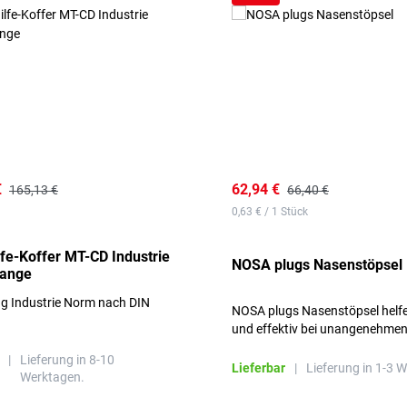
€
62,94 €
165,13 €
66,40 €
0,63 € / 1 Stück
lfe-Koffer MT-CD Industrie
NOSA plugs Nasenstöpsel
range
ng Industrie Norm nach DIN
NOSA plugs Nasenstöpsel helfe
und effektiv bei unangenehme
Gerüchen, ohne die Atmung zu
|
Lieferung in 8-10
beeinträchtigen.
Lieferbar
|
Lieferung in 1-3 
Werktagen.