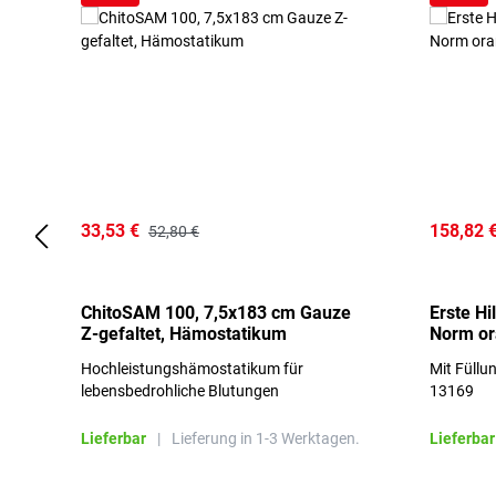
33,53 €
158,82 
52,80 €
ChitoSAM 100, 7,5x183 cm Gauze
Erste Hi
Z-gefaltet, Hämostatikum
Norm o
Hochleistungshämostatikum für
Mit Füllu
lebensbedrohliche Blutungen
13169
Lieferbar
|
Lieferung in 1-3 Werktagen.
Lieferbar