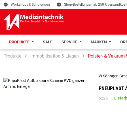
E
Workshops & Schulungen
E
Shop-Bestellungen ab 250 € versandkoste
PRODUKTE
SALE
SERVICE
MARKEN
ORT
 Hauptinhalt springen
Zur Suche springen
Zur Hauptnavigation springen
Produkte
Immobilisation & Liegen
Polster- & Vakuum-
W.Söhngen Gm
PNEUPLAST 
6225
|
Liefer