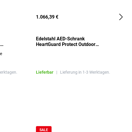
1.066,39 €
2
Edelstahl AED-Schrank
T
HeartGuard Protect Outdoor
I
beheizt, bis -20°C
S
re
E
R
Werktagen.
Lieferbar
|
Lieferung in 1-3 Werktagen.
L
SALE