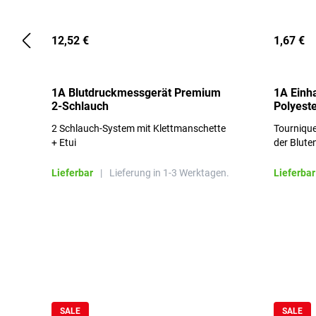
12,52 €
1,67 €
1A Blutdruckmessgerät Premium
1A Einh
2-Schlauch
Polyeste
2 Schlauch-System mit Klettmanschette
Tournique
+ Etui
der Blute
Lieferbar
|
Lieferung in 1-3 Werktagen.
Lieferbar
Produktgalerie überspringen
SALE
SALE