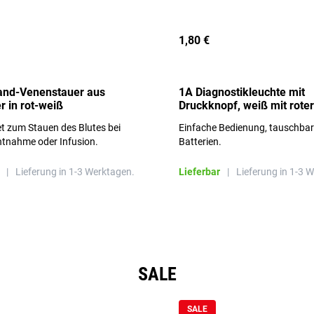
1,80 €
and-Venenstauer aus
1A Diagnostikleuchte mit
r in rot-weiß
Druckknopf, weiß mit roter
Aufschrift
t zum Stauen des Blutes bei
Einfache Bedienung, tauschba
ntnahme oder Infusion.
Batterien.
|
Lieferung in 1-3 Werktagen.
Lieferbar
|
Lieferung in 1-3 
SALE
SALE