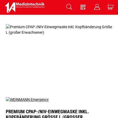
V
B
C
Zum Hauptinhalt springen
PREMIUM CPAP-/NIV-EINWEGMASKE INKL.
KOPFBÄNDERUNG GRÖSSE L (GROSSER ER