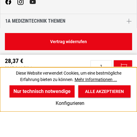
1A MEDIZINTECHNIK THEMEN
Vertrag widerrufen
28,37 €
C
28,37 € / 1 Stück
Diese Website verwendet Cookies, um eine bestmögliche
33,76 € inkl. MwSt., | zzgl. Versand
Erfahrung bieten zu können.
Mehr Informationen ...
VPE gewünscht? Dann die zu bestellende Anzahl auf 10 setzen.
J
Nur technisch notwendige
ALLE AKZEPTIEREN
w
v
B
Konfigurieren
Start
Produkte
Anmelden