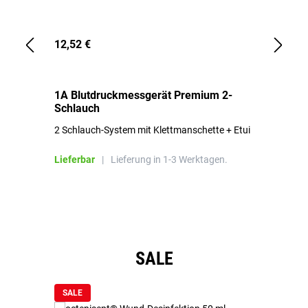
12,52 €
1,
1A Blutdruckmessgerät Premium 2-
1A
Schlauch
in
2 Schlauch-System mit Klettmanschette + Etui
To
Bl
Lieferbar
|
Lieferung in 1-3 Werktagen.
Li
Produktgalerie überspringen
SALE
SALE