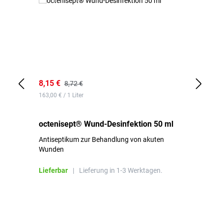
8,15 €
8,
8,72 €
163,00 € / 1 Liter
de
octenisept® Wund-Desinfektion 50 ml
Pa
Antiseptikum zur Behandlung von akuten
10
Wunden
al
ha
Lieferbar
|
Lieferung in 1-3 Werktagen.
Li