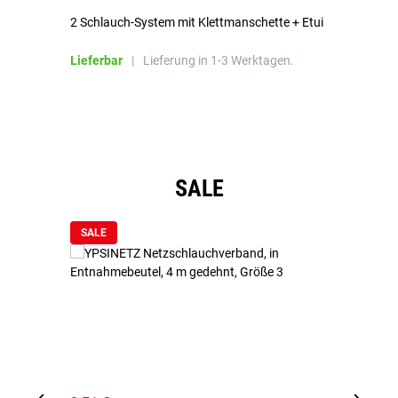
2 Schlauch-System mit Klettmanschette + Etui
To
Bl
Lieferbar
|
Lieferung in 1-3 Werktagen.
Li
Produktgalerie überspringen
SALE
SALE