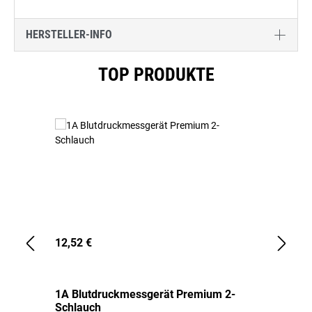
HERSTELLER-INFO
Produktgalerie überspringen
TOP PRODUKTE
12,52 €
1,
1A Blutdruckmessgerät Premium 2-
1A
Schlauch
in