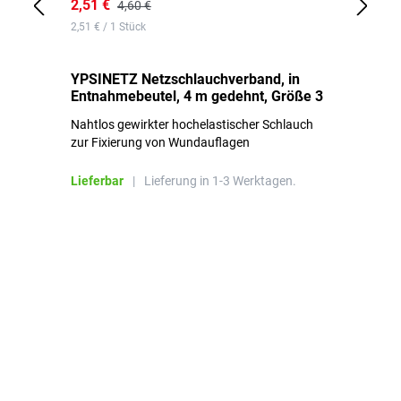
2,51 €
6,
4,60 €
2,51 € / 1 Stück
0,1
YPSINETZ Netzschlauchverband, in
YP
Entnahmebeutel, 4 m gedehnt, Größe 3
Ki
Nahtlos gewirkter hochelastischer Schlauch
zur Fixierung von Wundauflagen
Li
Lieferbar
|
Lieferung in 1-3 Werktagen.