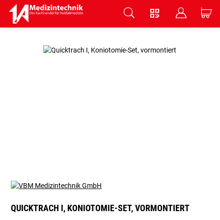
V
B
C
Zum Hauptinhalt springen
QUICKTRACH I, KONIOTOMIE-SET, VORMONTIERT