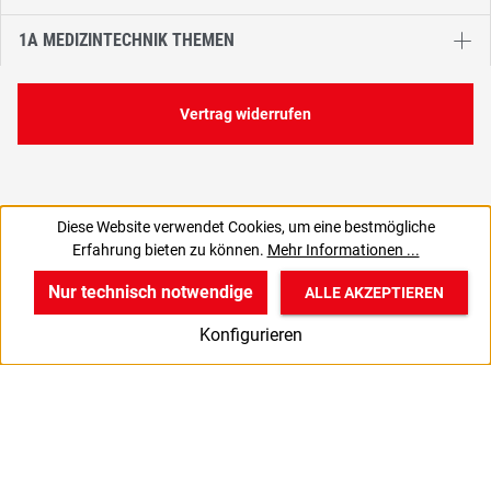
1A MEDIZINTECHNIK THEMEN
Vertrag widerrufen
Diese Website verwendet Cookies, um eine bestmögliche
102,80 €
Erfahrung bieten zu können.
Mehr Informationen ...
C
122,33 € inkl. MwSt., | zzgl. Versand
Nur technisch notwendige
ALLE AKZEPTIEREN
w
v
B
Konfigurieren
Start
Produkte
Anmelden