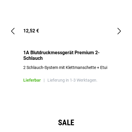
12,52 €
1,
1A Blutdruckmessgerät Premium 2-
1A
Schlauch
in
2 Schlauch-System mit Klettmanschette + Etui
To
Bl
Lieferbar
|
Lieferung in 1-3 Werktagen.
Li
Produktgalerie überspringen
SALE