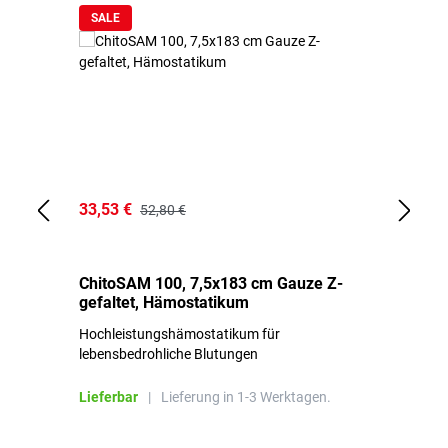
SALE
33,53 €
15
52,80 €
ChitoSAM 100, 7,5x183 cm Gauze Z-
Er
gefaltet, Hämostatikum
N
Hochleistungshämostatikum für
Mi
lebensbedrohliche Blutungen
Li
Lieferbar
|
Lieferung in 1-3 Werktagen.