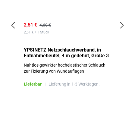
2,51 €
6,
4,60 €
2,51 € / 1 Stück
0,1
YPSINETZ Netzschlauchverband, in
YP
Entnahmebeutel, 4 m gedehnt, Größe 3
Ki
Nahtlos gewirkter hochelastischer Schlauch
zur Fixierung von Wundauflagen
Li
Lieferbar
|
Lieferung in 1-3 Werktagen.