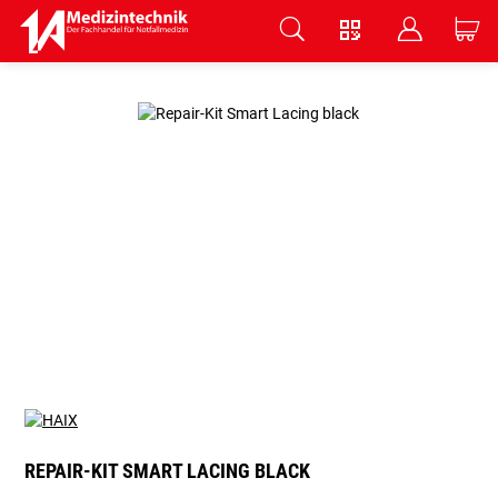
V
B
C
Zum Hauptinhalt springen
REPAIR-KIT SMART LACING BLACK