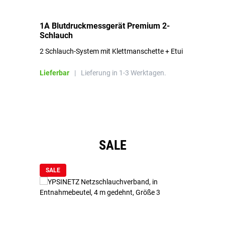
1A Blutdruckmessgerät Premium 2-
1A
Schlauch
in
2 Schlauch-System mit Klettmanschette + Etui
To
Bl
Lieferbar
|
Lieferung in 1-3 Werktagen.
Li
Produktgalerie überspringen
SALE
SALE