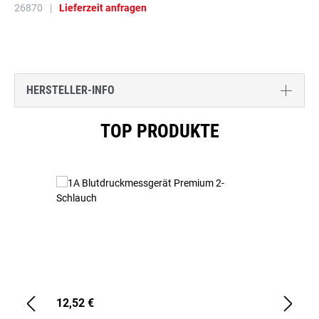
26870
|
Lieferzeit anfragen
HERSTELLER-INFO
Produktgalerie überspringen
TOP PRODUKTE
12,52 €
1,