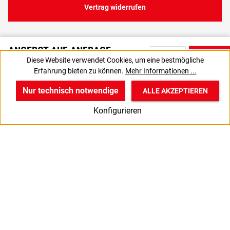
Vertrag widerrufen
ANGEBOT AUF ANFRAGE
Diese Website verwendet Cookies, um eine bestmögliche
Bitte nutzen Sie die Produktanfrage, um ein individuelles Angebot
Erfahrung bieten zu können.
Mehr Informationen ...
von uns zu erhalten.
Nur technisch notwendige
ALLE AKZEPTIEREN
w
v
B
Konfigurieren
Start
Produkte
Anmelden