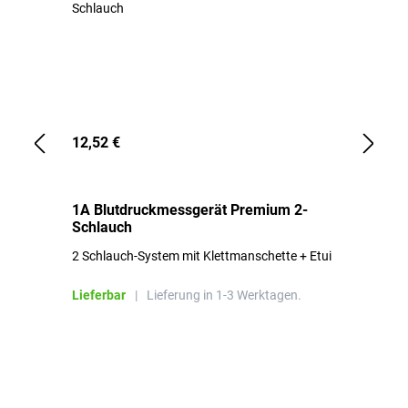
12,52 €
1,
1A Blutdruckmessgerät Premium 2-
1A
Schlauch
in
2 Schlauch-System mit Klettmanschette + Etui
To
Bl
Lieferbar
|
Lieferung in 1-3 Werktagen.
Li