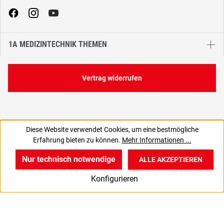
1A MEDIZINTECHNIK THEMEN
Vertrag widerrufen
Diese Website verwendet Cookies, um eine bestmögliche
3,10 €
Erfahrung bieten zu können.
Mehr Informationen ...
C
3,69 € inkl. MwSt., | zzgl. Versand
Nur technisch notwendige
ALLE AKZEPTIEREN
w
v
B
Konfigurieren
Start
Produkte
Anmelden