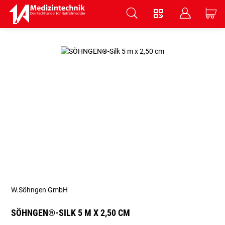
V
B
C
Zum Hauptinhalt springen
W.Söhngen GmbH
SÖHNGEN®-SILK 5 M X 2,50 CM