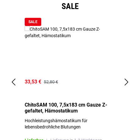
Produktgalerie überspringen
SALE
SALE
33,53 €
15
52,80 €
ChitoSAM 100, 7,5x183 cm Gauze Z-
Er
gefaltet, Hämostatikum
N
Hochleistungshämostatikum für
Mi
lebensbedrohliche Blutungen
Li