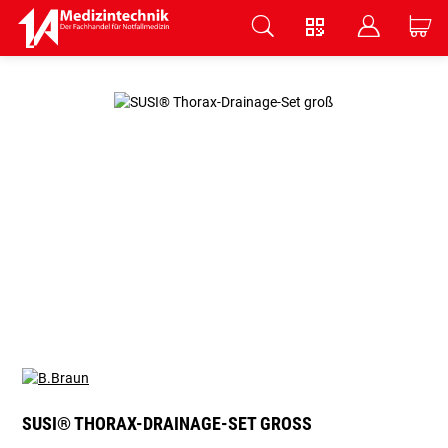
V
B
C
Zum Hauptinhalt springen
SUSI® THORAX-DRAINAGE-SET GROSS