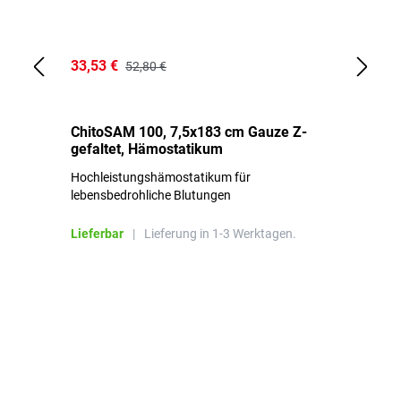
33,53 €
15
52,80 €
ChitoSAM 100, 7,5x183 cm Gauze Z-
Er
gefaltet, Hämostatikum
N
Hochleistungshämostatikum für
Mi
lebensbedrohliche Blutungen
Li
Lieferbar
|
Lieferung in 1-3 Werktagen.