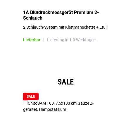
1A Blutdruckmessgerät Premium 2-
1A
Schlauch
in
2 Schlauch-System mit Klettmanschette + Etui
To
Bl
Lieferbar
|
Lieferung in 1-3 Werktagen.
Li
Produktgalerie überspringen
SALE
SALE