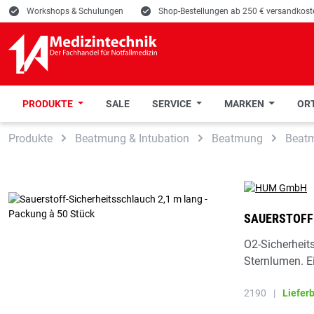
E
Workshops & Schulungen
E
Shop-Bestellungen ab 250 € versandkoste
PRODUKTE
SALE
SERVICE
MARKEN
ORT
 Hauptinhalt springen
Zur Suche springen
Zur Hauptnavigation springen
Produkte
Beatmung & Intubation
Beatmung
Beat
SAUERSTOFF-
O2-Sicherheit
Sternlumen. E
2190
|
Liefer