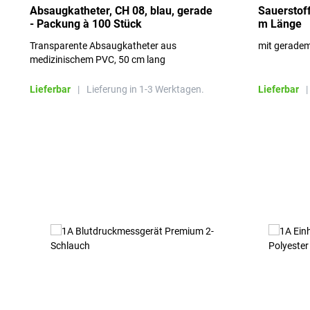
Absaugkatheter, CH 08, blau, gerade
Sauerstoff
- Packung à 100 Stück
m Länge
Transparente Absaugkatheter aus
mit gerade
medizinischem PVC, 50 cm lang
Lieferbar
|
Lieferung in 1-3 Werktagen.
Lieferbar
|
Produktgalerie überspringen