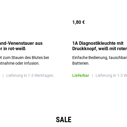
1,80 €
and-Venenstauer aus
1A Diagnostikleuchte mit
r in rot-weiß
Druckknopf, weiß mit roter
Aufschrift
t zum Stauen des Blutes bei
Einfache Bedienung, tauschba
ntnahme oder Infusion.
Batterien.
|
Lieferung in 1-3 Werktagen.
Lieferbar
|
Lieferung in 1-3 
SALE