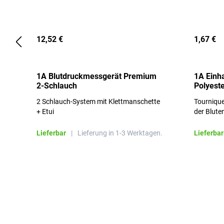
12,52 €
1,67 €
1A Blutdruckmessgerät Premium
1A Einh
2-Schlauch
Polyeste
2 Schlauch-System mit Klettmanschette
Tournique
+ Etui
der Blute
Lieferbar
|
Lieferung in 1-3 Werktagen.
Lieferbar
Produktgalerie überspringen