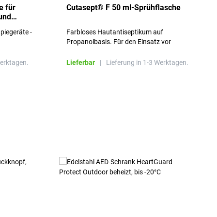
 für
Cutasept® F 50 ml-Sprühflasche
und
piegeräte -
Farbloses Hautantiseptikum auf
Propanolbasis. Für den Einsatz vor
Injektionen, Punktionen und operativen
Eingriffen mit schneller und umfassender
Werktagen.
Lieferbar
|
Lieferung in 1-3 Werktagen.
Wirkung.