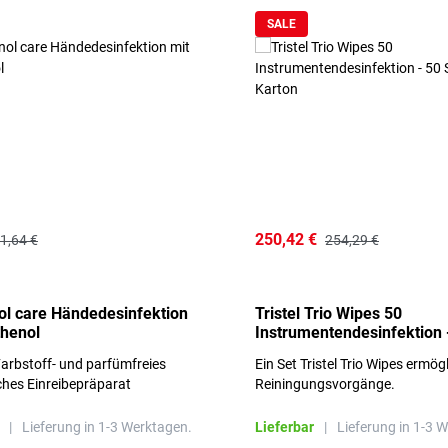
SALE
250,42 €
1,64 €
254,29 €
l care Händedesinfektion
Tristel Trio Wipes 50
thenol
Instrumentendesinfektion 
Sets im Karton
arbstoff- und parfümfreies
Ein Set Tristel Trio Wipes ermög
ches Einreibepräparat
Reiningungsvorgänge.
 hautfreundlich
|
Lieferung in 1-3 Werktagen.
Lieferbar
|
Lieferung in 1-3 