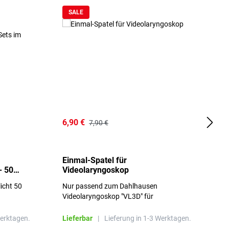
SALE
6,90 €
1
7,90 €
Einmal-Spatel für
O
- 50
Videolaryngoskop
licht 50
Nur passend zum Dahlhausen
g
Videolaryngoskop "VL3D" für
Einmalspatel
Werktagen.
Lieferbar
|
Lieferung in 1-3 Werktagen.
L