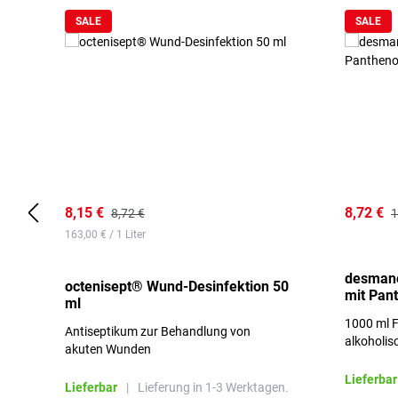
SALE
SALE
8,15 €
8,72 €
8,72 €
1
163,00 € / 1 Liter
desmano
octenisept® Wund-Desinfektion 50
mit Pan
ml
1000 ml F
Antiseptikum zur Behandlung von
alkoholis
akuten Wunden
besonders
Lieferbar
Lieferbar
|
Lieferung in 1-3 Werktagen.