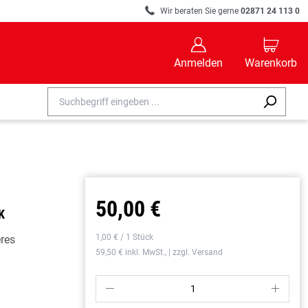
R
Wir beraten Sie gerne
02871 24 113 0
B
C
Anmelden
Warenkorb
50,00 €
K
1,00 € / 1 Stück
eres
59,50 € inkl. MwSt., | zzgl. Versand
P
S