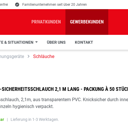
nfrei
E
Familienunternehmen seit über 20 Jahren
PRIVATKUNDEN
GEWERBEKUNDEN
E & SITUATIONEN
ÜBER UNS
KONTAKT
mungsgeräte
Schläuche
SICHERHEITSSCHLAUCH 2,1 M LANG - PACKUNG À 50 STÜC
sschlauch, 2,1m, aus transparentem PVC. Knicksicher durch inn
inzeln hygienisch verpackt.
bar
|
Lieferung in 1-3 Werktagen.