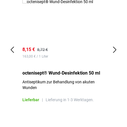
8,15 €
8,
8,72 €
163,00 € / 1 Liter
de
octenisept® Wund-Desinfektion 50 ml
Pa
Antiseptikum zur Behandlung von akuten
10
Wunden
al
ha
Lieferbar
|
Lieferung in 1-3 Werktagen.
Li