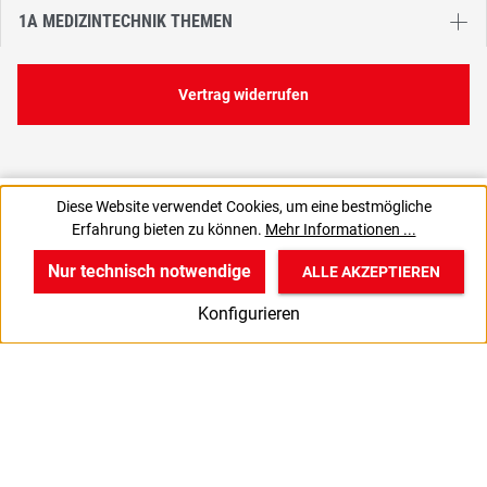
1A MEDIZINTECHNIK THEMEN
Vertrag widerrufen
6,64 €
Diese Website verwendet Cookies, um eine bestmögliche
C
88,53 € / 1 Liter
Erfahrung bieten zu können.
Mehr Informationen ...
7,90 € inkl. MwSt., | zzgl. Versand
Nur technisch notwendige
ALLE AKZEPTIEREN
w
v
B
Konfigurieren
Start
Produkte
Anmelden