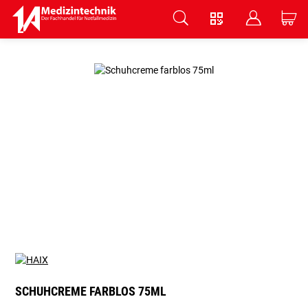
V
B
C
Zum Hauptinhalt springen
SCHUHCREME FARBLOS 75ML