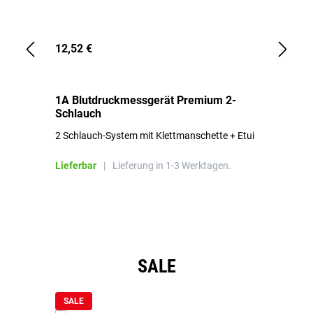
12,52 €
1,
1A Blutdruckmessgerät Premium 2-
1A
Schlauch
in
2 Schlauch-System mit Klettmanschette + Etui
To
Bl
Lieferbar
|
Lieferung in 1-3 Werktagen.
Li
Produktgalerie überspringen
SALE
SALE