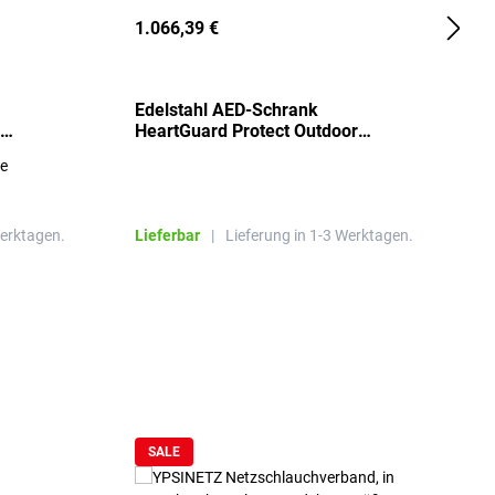
1.066,39 €
2
Edelstahl AED-Schrank
T
HeartGuard Protect Outdoor
I
beheizt, bis -20°C
S
re
E
R
Werktagen.
Lieferbar
|
Lieferung in 1-3 Werktagen.
L
SALE