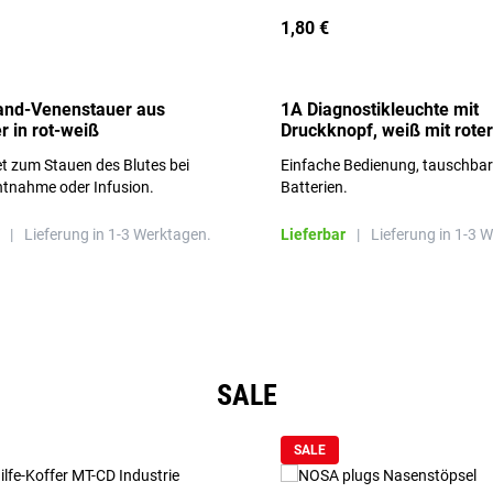
1,80 €
and-Venenstauer aus
1A Diagnostikleuchte mit
r in rot-weiß
Druckknopf, weiß mit roter
Aufschrift
t zum Stauen des Blutes bei
Einfache Bedienung, tauschba
ntnahme oder Infusion.
Batterien.
|
Lieferung in 1-3 Werktagen.
Lieferbar
|
Lieferung in 1-3 
SALE
SALE