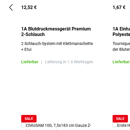
12,52 €
1,67 €
1A Blutdruckmessgerät Premium
1A Einh
2-Schlauch
Polyeste
2 Schlauch-System mit Klettmanschette
Tournique
+ Etui
der Blute
Lieferbar
|
Lieferung in 1-3 Werktagen.
Lieferbar
Produktgalerie überspringen
SALE
SALE