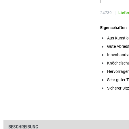
24739
|
Liefe
Eigenschaften
Aus Kunstle
Gute Abriebf
Innenhandv
Knöchelschu
Hervorragen
Sehr guter T
Sicherer Si
BESCHREIBUNG