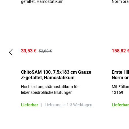
33,53 €
158,82 
52,80 €
ChitoSAM 100, 7,5x183 cm Gauze
Erste Hi
Z-gefaltet, Hämostatikum
Norm o
Hochleistungshämostatikum für
Mit Füllu
lebensbedrohliche Blutungen
13169
Lieferbar
|
Lieferung in 1-3 Werktagen.
Lieferbar