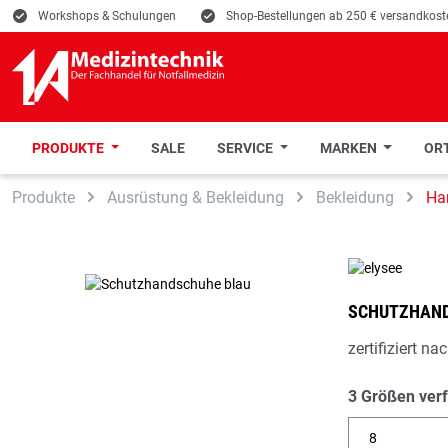
E
Workshops & Schulungen
E
Shop-Bestellungen ab 250 € versandkoste
PRODUKTE
SALE
SERVICE
MARKEN
ORT
 Hauptinhalt springen
Zur Suche springen
Zur Hauptnavigation springen
Produkte
Ausrüstung & Bekleidung
Bekleidung
Ha
SCHUTZHAND
zertifiziert n
3 Größen ver
8