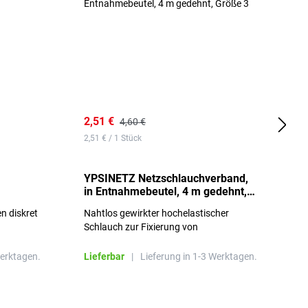
2,51 €
6
4,60 €
2,51 € / 1 Stück
0,
YPSINETZ Netzschlauchverband,
Y
in Entnahmebeutel, 4 m gedehnt,
w
Größe 3
S
n diskret
Nahtlos gewirkter hochelastischer
n
Schlauch zur Fixierung von
Wundauflagen
Werktagen.
Lieferbar
|
Lieferung in 1-3 Werktagen.
L