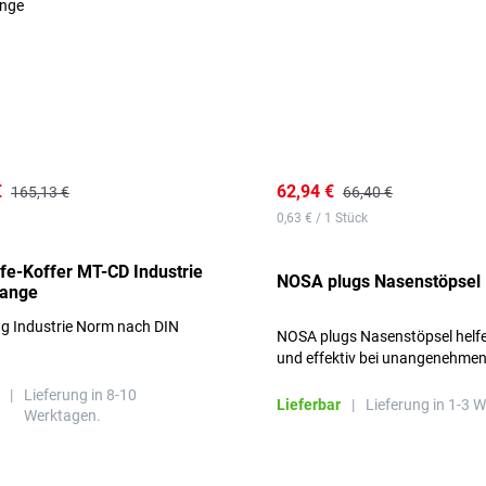
€
62,94 €
165,13 €
66,40 €
0,63 € / 1 Stück
lfe-Koffer MT-CD Industrie
NOSA plugs Nasenstöpsel
range
ng Industrie Norm nach DIN
NOSA plugs Nasenstöpsel helfe
und effektiv bei unangenehme
Gerüchen, ohne die Atmung zu
|
Lieferung in 8-10
beeinträchtigen.
Lieferbar
|
Lieferung in 1-3 
Werktagen.