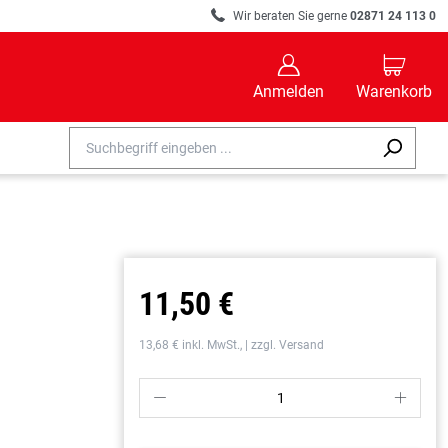
R
Wir beraten Sie gerne
02871 24 113 0
B
C
Anmelden
Warenkorb
11,50 €
13,68 € inkl. MwSt., | zzgl. Versand
P
S