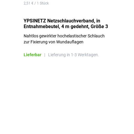
2,51 € / 1 Stück
0,1
YPSINETZ Netzschlauchverband, in
YP
Entnahmebeutel, 4 m gedehnt, Größe 3
Ki
Nahtlos gewirkter hochelastischer Schlauch
zur Fixierung von Wundauflagen
Li
Lieferbar
|
Lieferung in 1-3 Werktagen.