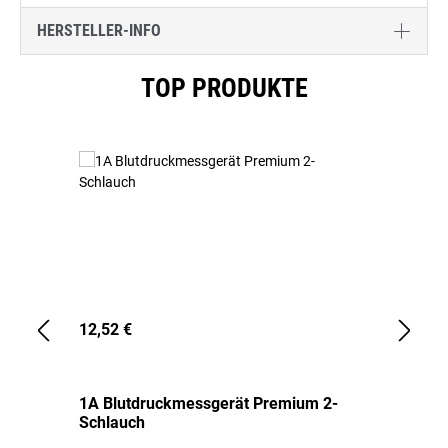
HERSTELLER-INFO
Produktgalerie überspringen
TOP PRODUKTE
12,52 €
1,
1A Blutdruckmessgerät Premium 2-
1A
Schlauch
in