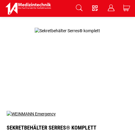
V
B
C
Zum Hauptinhalt springen
SEKRETBEHÄLTER SERRES® KOMPLETT