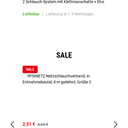
2 Schlauch-System mit Klettmanschette + Etui
To
Bl
Lieferbar
|
Lieferung in 1-3 Werktagen.
Li
Produktgalerie überspringen
SALE
SALE
2,51 €
6,
4,60 €