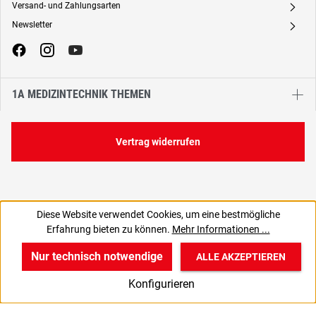
Versand- und Zahlungsarten
A
Newsletter
A
1A MEDIZINTECHNIK THEMEN
Vertrag widerrufen
Diese Website verwendet Cookies, um eine bestmögliche
239,26 €
Erfahrung bieten zu können.
Mehr Informationen ...
C
284,72 € inkl. MwSt., | zzgl. Versand
Nur technisch notwendige
ALLE AKZEPTIEREN
w
v
B
Konfigurieren
Start
Produkte
Anmelden