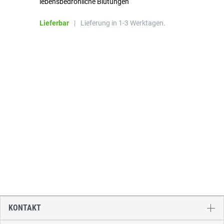
lebensbedrohliche Blutungen
Li
Lieferbar
|
Lieferung in 1-3 Werktagen.
KONTAKT