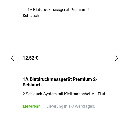
12,52 €
1,
1A Blutdruckmessgerät Premium 2-
1A
Schlauch
in
2 Schlauch-System mit Klettmanschette + Etui
To
Bl
Lieferbar
|
Lieferung in 1-3 Werktagen.
Li