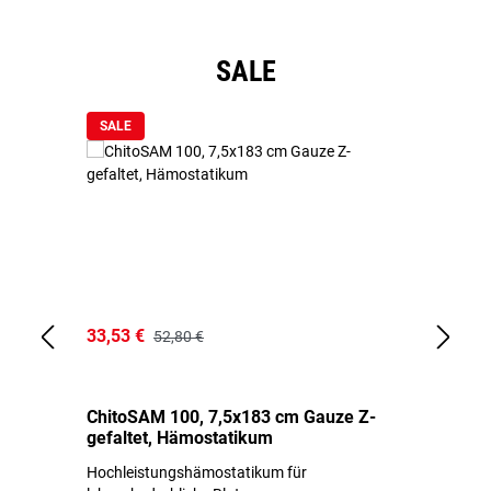
Produktgalerie überspringen
SALE
SALE
33,53 €
15
52,80 €
ChitoSAM 100, 7,5x183 cm Gauze Z-
Er
gefaltet, Hämostatikum
N
Hochleistungshämostatikum für
Mi