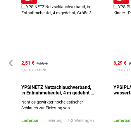
SALE
SALE
2,51 €
6,29 €
4,60 €
8
2,51 € / 1 Stück
0,13 € / 1 
YPSINETZ Netzschlauchverband,
YPSIPLA
in Entnahmebeutel, 4 m gedehnt,
wasserfe
Größe 3
Stück
Nahtlos gewirkter hochelastischer
Schlauch zur Fixierung von
Wundauflagen
Lieferbar
|
Lieferung in 1-3 Werktagen.
Lieferbar