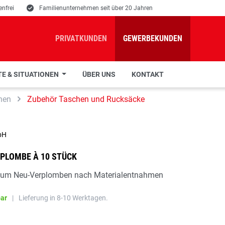
nfrei
E
Familienunternehmen seit über 20 Jahren
PRIVATKUNDEN
GEWERBEKUNDEN
E & SITUATIONEN
ÜBER UNS
KONTAKT
hen
Zubehör Taschen und Rucksäcke
bH
PLOMBE À 10 STÜCK
, zum Neu-Verplomben nach Materialentnahmen
bar
|
Lieferung in 8-10 Werktagen.