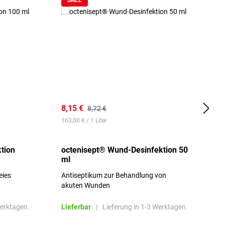
SALE
8,15 €
8
8,72 €
163,00 € / 1 Liter
d
tion
octenisept® Wund-Desinfektion 50
m
ml
1
eies
Antiseptikum zur Behandlung von
a
akuten Wunden
b
L
Werktagen.
Lieferbar
|
Lieferung in 1-3 Werktagen.