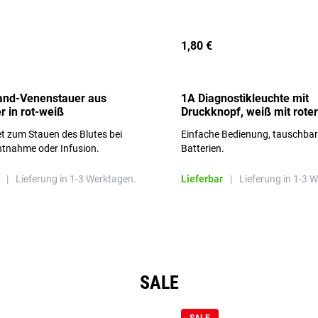
1,80 €
and-Venenstauer aus
1A Diagnostikleuchte mit
r in rot-weiß
Druckknopf, weiß mit roter
Aufschrift
t zum Stauen des Blutes bei
Einfache Bedienung, tauschba
ntnahme oder Infusion.
Batterien.
|
Lieferung in 1-3 Werktagen.
Lieferbar
|
Lieferung in 1-3 
SALE