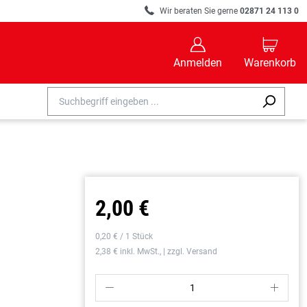
R
Wir beraten Sie gerne
02871 24 113 0
B
C
Anmelden
Warenkorb
2,00 €
0,20 € / 1 Stück
2,38 € inkl. MwSt., | zzgl. Versand
P
S