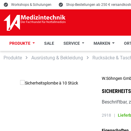
E
Workshops & Schulungen
E
Shop-Bestellungen ab 250 € versandkoste
PRODUKTE
SALE
SERVICE
MARKEN
ORT
 Hauptinhalt springen
Zur Suche springen
Zur Hauptnavigation springen
Produkte
Ausrüstung & Bekleidung
Rucksäcke & Tasc
W.Söhngen Gm
SICHERHEITS
Beschriftbar
2918
|
Liefer
Eigenschaften