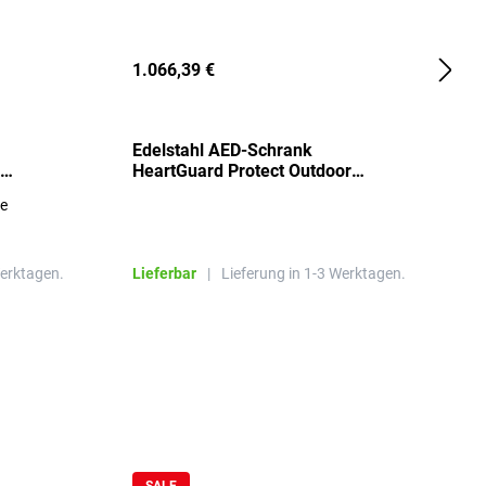
1.066,39 €
2
Edelstahl AED-Schrank
T
HeartGuard Protect Outdoor
I
beheizt, bis -20°C
S
re
E
R
Werktagen.
Lieferbar
|
Lieferung in 1-3 Werktagen.
L