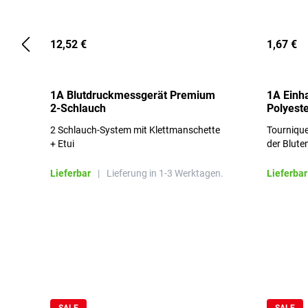
12,52 €
1,67 €
1A Blutdruckmessgerät Premium
1A Einh
2-Schlauch
Polyeste
2 Schlauch-System mit Klettmanschette
Tournique
+ Etui
der Blute
Lieferbar
|
Lieferung in 1-3 Werktagen.
Lieferbar
Produktgalerie überspringen