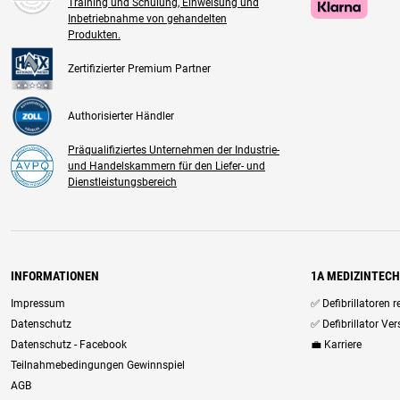
Training und Schulung, Einweisung und
Inbetriebnahme von gehandelten
Produkten.
Zertifizierter Premium Partner
Authorisierter Händler
Präqualifiziertes Unternehmen der Industrie-
und Handelskammern für den Liefer- und
Dienstleistungsbereich
INFORMATIONEN
1A MEDIZINTEC
Impressum
✅ Defibrillatoren 
Datenschutz
✅ Defibrillator Ve
Datenschutz - Facebook
💼 Karriere
Teilnahmebedingungen Gewinnspiel
AGB