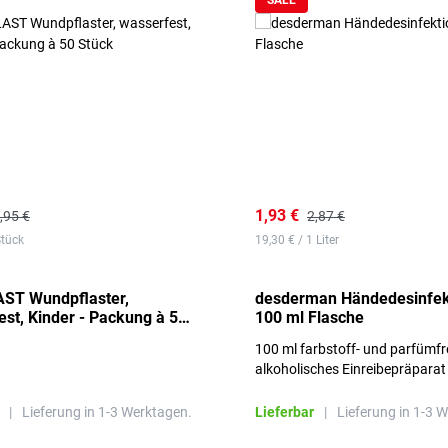
SALE
1,93 €
,95 €
2,87 €
Stück
19,30 € / 1 Liter
ST Wundpflaster,
desderman Händedesinfek
st, Kinder - Packung à 50
100 ml Flasche
100 ml farbstoff- und parfümfr
alkoholisches Einreibepräparat
|
Lieferung in 1-3 Werktagen.
Lieferbar
|
Lieferung in 1-3 