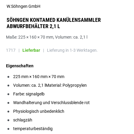
W.Söhngen GmbH
SÖHNGEN KONTAMED KANÜLENSAMMLER
ABWURFBEHÄLTER 2,1 L
Maße: 225 × 160 × 70 mm, Volumen: ca. 2,1 l
1717
|
Lieferbar
|
Lieferung in 1-3 Werktagen.
Eigenschaften
225 mm × 160 mm × 70 mm
Volumen: ca. 2,1 lMaterial: Polypropylen
Farbe: signalgelb
Wandhalterung und Verschlussblende rot
Physiologisch unbedenklich
schlagzäh
temperaturbeständig