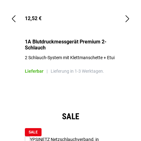
12,52 €
1,
1A Blutdruckmessgerät Premium 2-
1A
Schlauch
in
2 Schlauch-System mit Klettmanschette + Etui
To
Bl
Lieferbar
|
Lieferung in 1-3 Werktagen.
Li
Produktgalerie überspringen
SALE
SALE