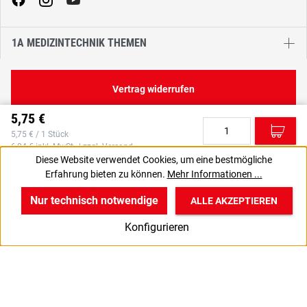
1A MEDIZINTECHNIK THEMEN
Vertrag widerrufen
5,75 €
C
5,75 € / 1 Stück
6,84 € inkl. MwSt., | zzgl. Versand
Diese Website verwendet Cookies, um eine bestmögliche
Erfahrung bieten zu können.
Mehr Informationen ...
VPE gewünscht? Dann die zu bestellende Anzahl auf 100
J
setzen.
Nur technisch notwendige
ALLE AKZEPTIEREN
w
v
B
Konfigurieren
Start
Produkte
Anmelden