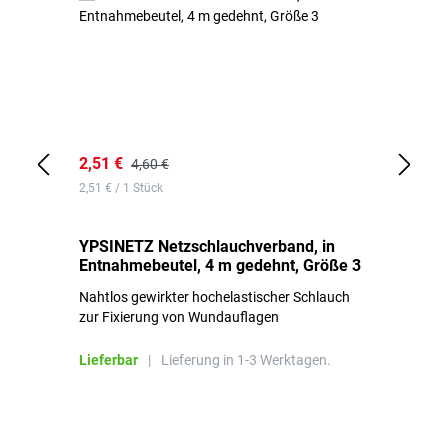
2,51 €
6,
4,60 €
2,51 € / 1 Stück
0,1
YPSINETZ Netzschlauchverband, in
YP
Entnahmebeutel, 4 m gedehnt, Größe 3
Ki
Nahtlos gewirkter hochelastischer Schlauch
zur Fixierung von Wundauflagen
Li
Lieferbar
|
Lieferung in 1-3 Werktagen.