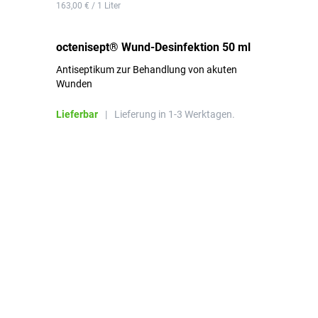
163,00 € / 1 Liter
de
octenisept® Wund-Desinfektion 50 ml
Pa
Antiseptikum zur Behandlung von akuten
10
Wunden
al
ha
Lieferbar
|
Lieferung in 1-3 Werktagen.
Li