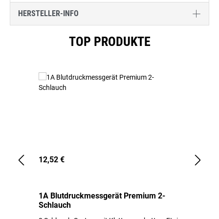
HERSTELLER-INFO
Produktgalerie überspringen
TOP PRODUKTE
12,52 €
1,
1A Blutdruckmessgerät Premium 2-
1A
Schlauch
in