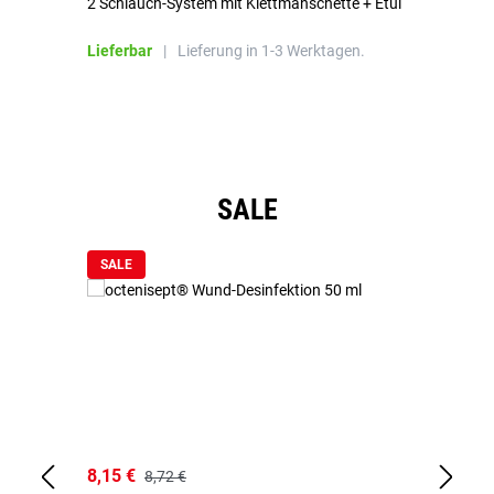
2 Schlauch-System mit Klettmanschette + Etui
To
Bl
Lieferbar
|
Lieferung in 1-3 Werktagen.
Li
Produktgalerie überspringen
SALE
SALE
8,15 €
8,
8,72 €