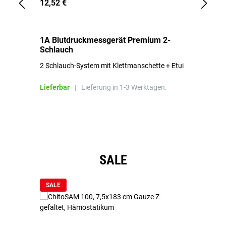
12,52 €
1,
1A Blutdruckmessgerät Premium 2-
1A
Schlauch
in
2 Schlauch-System mit Klettmanschette + Etui
To
Bl
Lieferbar
|
Lieferung in 1-3 Werktagen.
Li
Produktgalerie überspringen
SALE
SALE