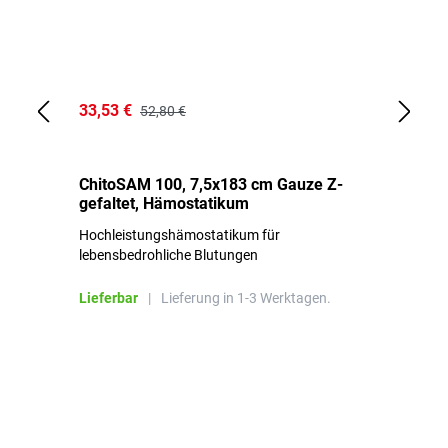
33,53 €
15
52,80 €
ChitoSAM 100, 7,5x183 cm Gauze Z-
Er
gefaltet, Hämostatikum
N
Hochleistungshämostatikum für
Mi
lebensbedrohliche Blutungen
Li
Lieferbar
|
Lieferung in 1-3 Werktagen.