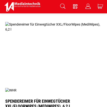
V
B
C
Zum Hauptinhalt springen
SPENDEREIMER FÜR EINWEGTÜCHER
XXL/FLOORWIPES (MEDIWIPES), 6,2 L