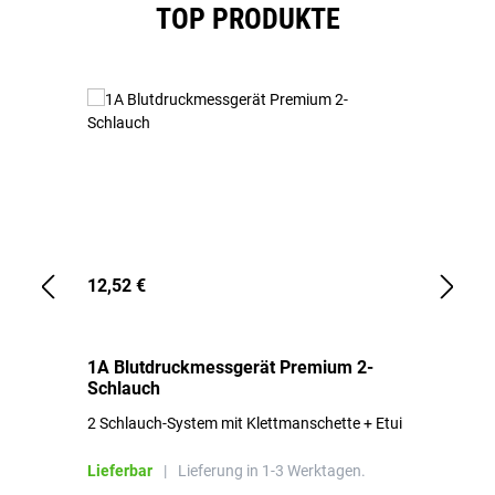
Produktgalerie überspringen
TOP PRODUKTE
12,52 €
1,
1A Blutdruckmessgerät Premium 2-
1A
Schlauch
in
2 Schlauch-System mit Klettmanschette + Etui
To
Bl
Lieferbar
|
Lieferung in 1-3 Werktagen.
Li