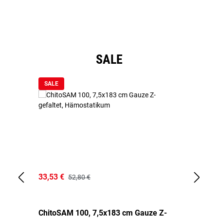
Produktgalerie überspringen
SALE
SALE
33,53 €
15
52,80 €
ChitoSAM 100, 7,5x183 cm Gauze Z-
Er