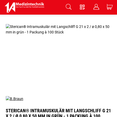
V
B
C
Zum Hauptinhalt springen
STERICAN® INTRAMUSKULÄR MIT LANGSCHLIFF G 21
X 2 / Ø 0,80 X 50 MM IN GRÜN - 1 PACKUNG À 100