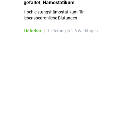
gefaltet, Hämostatikum
N
Hochleistungshämostatikum für
Mi
lebensbedrohliche Blutungen
Li
Lieferbar
|
Lieferung in 1-3 Werktagen.