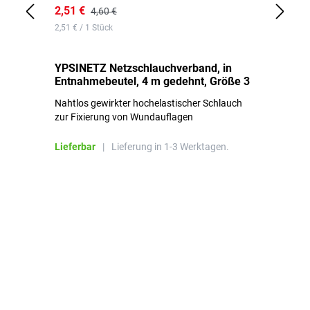
2,51 €
6,
4,60 €
2,51 € / 1 Stück
0,1
YPSINETZ Netzschlauchverband, in
YP
Entnahmebeutel, 4 m gedehnt, Größe 3
Ki
Nahtlos gewirkter hochelastischer Schlauch
zur Fixierung von Wundauflagen
Li
Lieferbar
|
Lieferung in 1-3 Werktagen.