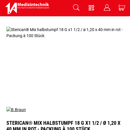
V
B
C
Zum Hauptinhalt springen
STERICAN® MIX HALBSTUMPF 18 G X1 1/2 / Ø 1,20 X
40 MM IN ROT - PACKUNG À 100 STÜCK