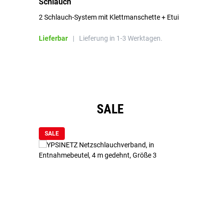
Schlauch
in
2 Schlauch-System mit Klettmanschette + Etui
To
Bl
Lieferbar
|
Lieferung in 1-3 Werktagen.
Li
Produktgalerie überspringen
SALE
SALE