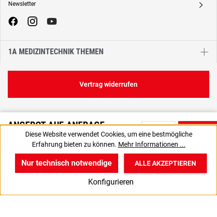
Newsletter
A
1A MEDIZINTECHNIK THEMEN
Vertrag widerrufen
ANGEBOT AUF ANFRAGE
Diese Website verwendet Cookies, um eine bestmögliche
Bitte nutzen Sie die Produktanfrage, um ein individuelles Angebot
Erfahrung bieten zu können.
Mehr Informationen ...
von uns zu erhalten.
Nur technisch notwendige
ALLE AKZEPTIEREN
w
v
B
Konfigurieren
Start
Produkte
Anmelden