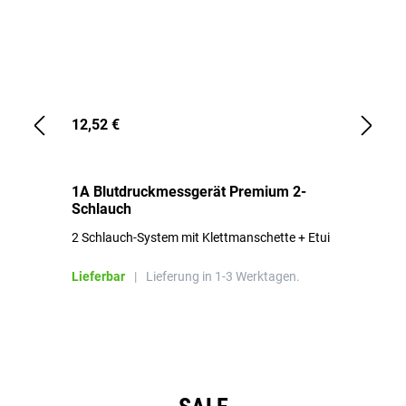
12,52 €
1,
1A Blutdruckmessgerät Premium 2-
1A
Schlauch
in
2 Schlauch-System mit Klettmanschette + Etui
To
Bl
Lieferbar
|
Lieferung in 1-3 Werktagen.
Li
Produktgalerie überspringen