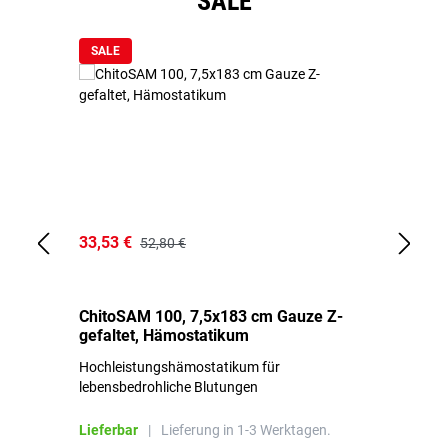
SALE
SALE
33,53 €
15
52,80 €
ChitoSAM 100, 7,5x183 cm Gauze Z-
Er
gefaltet, Hämostatikum
N
Hochleistungshämostatikum für
Mi
lebensbedrohliche Blutungen
Li
Lieferbar
|
Lieferung in 1-3 Werktagen.