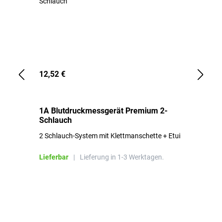
12,52 €
1,
1A Blutdruckmessgerät Premium 2-
1A
Schlauch
in
2 Schlauch-System mit Klettmanschette + Etui
To
Bl
Lieferbar
|
Lieferung in 1-3 Werktagen.
Li
Produktgalerie überspringen