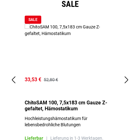
SALE
SALE
33,53 €
15
52,80 €
ChitoSAM 100, 7,5x183 cm Gauze Z-
Er
gefaltet, Hämostatikum
N
Hochleistungshämostatikum für
Mi
lebensbedrohliche Blutungen
Li
Lieferbar
|
Lieferung in 1-3 Werktagen.