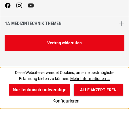
1A MEDIZINTECHNIK THEMEN
Vertrag widerrufen
Diese Website verwendet Cookies, um eine bestmögliche
9,50 €
16,72 €
Erfahrung bieten zu können.
Mehr Informationen ...
C
11,30 € inkl. MwSt., | zzgl. Versand
Nur technisch notwendige
ALLE AKZEPTIEREN
w
v
B
Konfigurieren
Start
Produkte
Anmelden