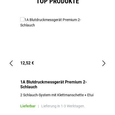
TOP PRODUKTE
12,52 €
1,
1A Blutdruckmessgerät Premium 2-
1A
Schlauch
in
2 Schlauch-System mit Klettmanschette + Etui
To
Bl
Lieferbar
|
Lieferung in 1-3 Werktagen.
Li