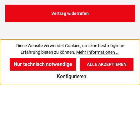
Vertrag widerrufen
Diese Website verwendet Cookies, um eine bestmögliche
57,21 €
62,18 €
Erfahrung bieten zu können.
Mehr Informationen ...
C
68,08 € inkl. MwSt., | zzgl. Versand
Nur technisch notwendige
ALLE AKZEPTIEREN
w
v
B
Konfigurieren
Start
Produkte
Anmelden