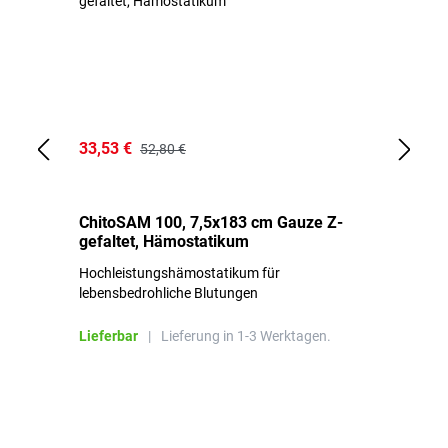
33,53 €
15
52,80 €
ChitoSAM 100, 7,5x183 cm Gauze Z-
Er
gefaltet, Hämostatikum
N
Hochleistungshämostatikum für
Mi
lebensbedrohliche Blutungen
Li
Lieferbar
|
Lieferung in 1-3 Werktagen.