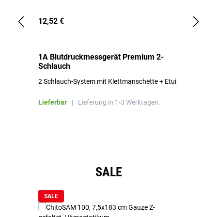
12,52 €
1,
1A Blutdruckmessgerät Premium 2-
1A
Schlauch
in
2 Schlauch-System mit Klettmanschette + Etui
To
Bl
Lieferbar
|
Lieferung in 1-3 Werktagen.
Li
Produktgalerie überspringen
SALE
SALE