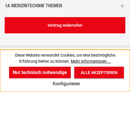
1A MEDIZINTECHNIK THEMEN
Vertrag widerrufen
112,27 €
Diese Website verwendet Cookies, um eine bestmögliche
C
112,27 € / 1 Stück
Erfahrung bieten zu können.
Mehr Informationen ...
133,60 € inkl. MwSt., | zzgl. Versand
Nur technisch notwendige
ALLE AKZEPTIEREN
w
v
B
Konfigurieren
Start
Produkte
Anmelden