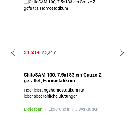
33,53 €
15
52,80 €
ChitoSAM 100, 7,5x183 cm Gauze Z-
Er
gefaltet, Hämostatikum
N
Hochleistungshämostatikum für
Mi
lebensbedrohliche Blutungen
Li
Lieferbar
|
Lieferung in 1-3 Werktagen.