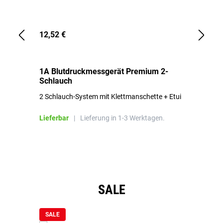
12,52 €
1,
1A Blutdruckmessgerät Premium 2-
1A
Schlauch
in
2 Schlauch-System mit Klettmanschette + Etui
To
Bl
Lieferbar
|
Lieferung in 1-3 Werktagen.
Li
Produktgalerie überspringen
SALE
SALE