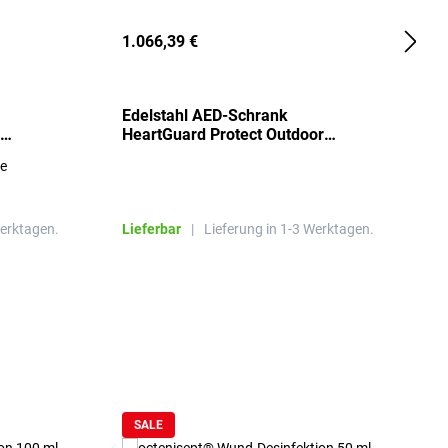
1.066,39 €
2
Edelstahl AED-Schrank
T
HeartGuard Protect Outdoor
I
beheizt, bis -20°C
S
re
E
R
Werktagen.
Lieferbar
|
Lieferung in 1-3 Werktagen.
L
SALE