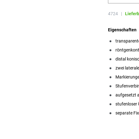
4724
|
Liefer
Eigenschaften
transparente
röntgenkont
distal koni
zwei latera
Markierunge
Stufenverbi
aufgesetzt a
stufenloser
separate Fix