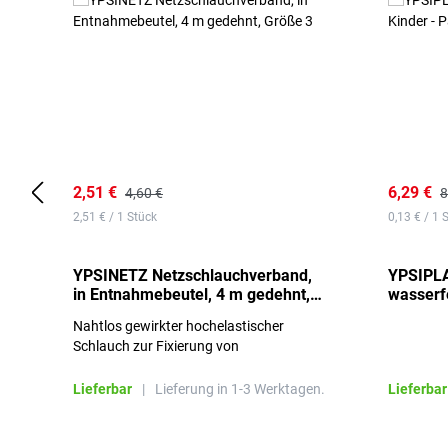
2,51 €
6,29 €
4,60 €
8
2,51 € / 1 Stück
0,13 € / 1 
YPSINETZ Netzschlauchverband,
YPSIPLA
in Entnahmebeutel, 4 m gedehnt,
wasserfe
Größe 3
Stück
Nahtlos gewirkter hochelastischer
Schlauch zur Fixierung von
Wundauflagen
Lieferbar
|
Lieferung in 1-3 Werktagen.
Lieferbar