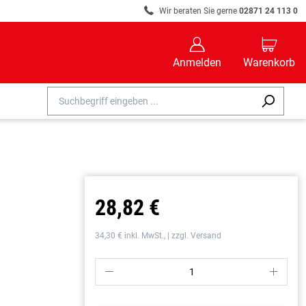
R
Wir beraten Sie gerne
02871 24 113 0
B
C
Anmelden
Warenkorb
28,82 €
34,30 € inkl. MwSt., | zzgl. Versand
P
S