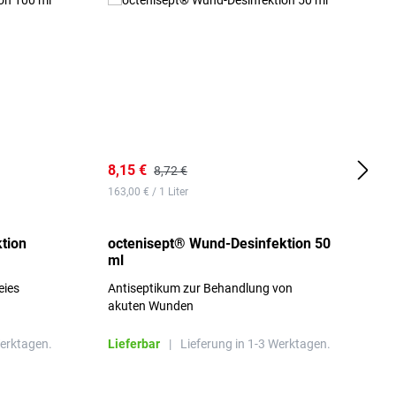
8,15 €
8
8,72 €
163,00 € / 1 Liter
d
tion
octenisept® Wund-Desinfektion 50
m
ml
1
eies
Antiseptikum zur Behandlung von
a
akuten Wunden
b
L
Werktagen.
Lieferbar
|
Lieferung in 1-3 Werktagen.