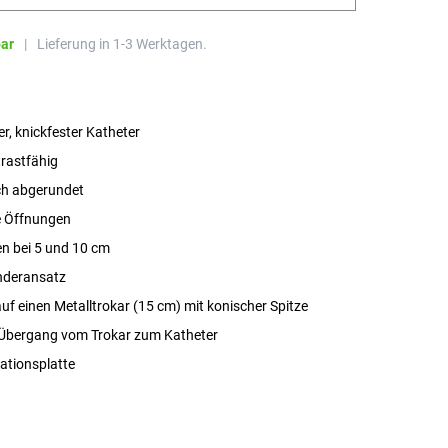
bar
|
Lieferung in 1-3 Werktagen.
r, knickfester Katheter
rastfähig
sch abgerundet
le Öffnungen
n bei 5 und 10 cm
nderansatz
uf einen Metalltrokar (15 cm) mit konischer Spitze
 Übergang vom Trokar zum Katheter
ationsplatte