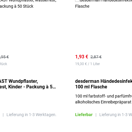
1,93 €
,95 €
2,87 €
Stück
19,30 € / 1 Liter
ST Wundpflaster,
desderman Händedesinfek
st, Kinder - Packung à 50
100 ml Flasche
100 ml farbstoff- und parfümfr
alkoholisches Einreibepräparat
|
Lieferung in 1-3 Werktagen.
Lieferbar
|
Lieferung in 1-3 