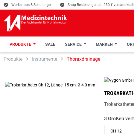
E
Workshops & Schulungen
E
Shop-Bestellungen ab 250 € versandkoste
PRODUKTE
SALE
SERVICE
MARKEN
ORT
 Hauptinhalt springen
Zur Suche springen
Zur Hauptnavigation springen
Produkte
Instrumente
Thoraxdrainage
TROKARKATHE
Trokarkatheter
3 Größen ver
CH 12