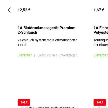
12,52 €
1,67 €
1A Blutdruckmessgerät Premium
1A Einh
2-Schlauch
Polyeste
2 Schlauch-System mit Klettmanschette
Tournique
+ Etui
der Blute
Lieferbar
|
Lieferung in 1-3 Werktagen.
Lieferbar
Produktgalerie überspringen
SALE
SALE