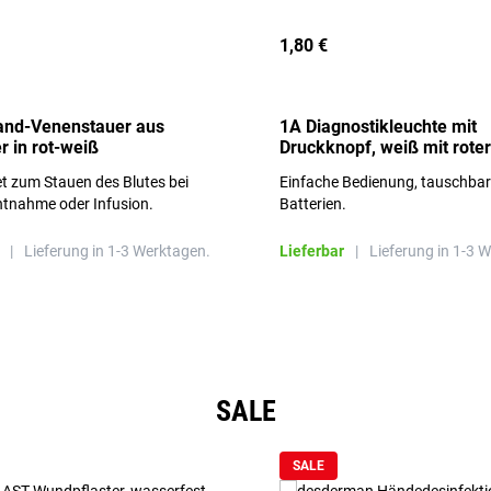
1,80 €
and-Venenstauer aus
1A Diagnostikleuchte mit
r in rot-weiß
Druckknopf, weiß mit roter
Aufschrift
t zum Stauen des Blutes bei
Einfache Bedienung, tauschba
ntnahme oder Infusion.
Batterien.
|
Lieferung in 1-3 Werktagen.
Lieferbar
|
Lieferung in 1-3 
SALE
SALE