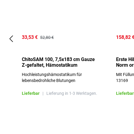
33,53 €
158,82 
52,80 €
ChitoSAM 100, 7,5x183 cm Gauze
Erste Hi
Z-gefaltet, Hämostatikum
Norm o
Hochleistungshämostatikum für
Mit Füllu
lebensbedrohliche Blutungen
13169
Lieferbar
|
Lieferung in 1-3 Werktagen.
Lieferbar