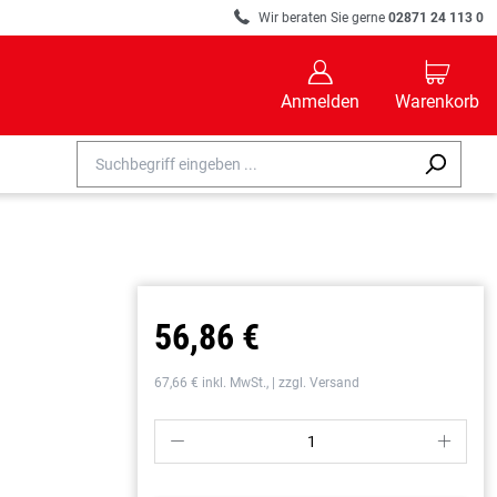
R
Wir beraten Sie gerne
02871 24 113 0
B
C
Anmelden
Warenkorb
56,86 €
67,66 € inkl. MwSt., | zzgl. Versand
P
S