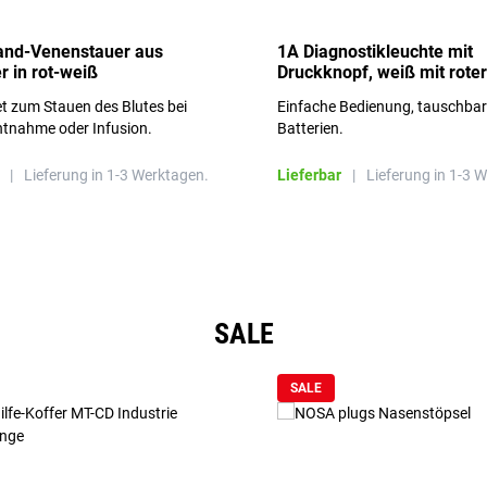
and-Venenstauer aus
1A Diagnostikleuchte mit
r in rot-weiß
Druckknopf, weiß mit roter
Aufschrift
t zum Stauen des Blutes bei
Einfache Bedienung, tauschba
ntnahme oder Infusion.
Batterien.
|
Lieferung in 1-3 Werktagen.
Lieferbar
|
Lieferung in 1-3 
SALE
SALE