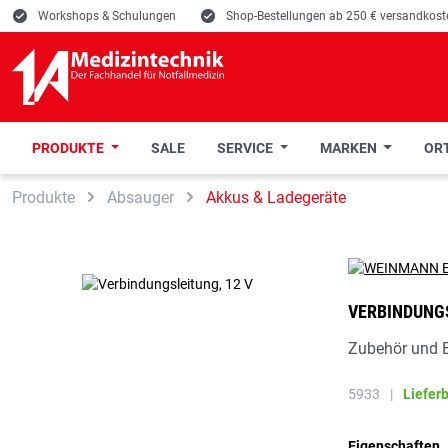
E
Workshops & Schulungen
E
Shop-Bestellungen ab 250 € versandkoste
PRODUKTE
SALE
SERVICE
MARKEN
ORT
 Hauptinhalt springen
Zur Suche springen
Zur Hauptnavigation springen
Produkte
Absauger
Akkus & Ladegeräte
VERBINDUNGS
Zubehör und E
5933
|
Liefer
Eigenschaften