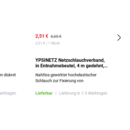
2,51 €
6
4,60 €
2,51 € / 1 Stück
0,
YPSINETZ Netzschlauchverband,
Y
in Entnahmebeutel, 4 m gedehnt,
w
Größe 3
S
n diskret
Nahtlos gewirkter hochelastischer
n
Schlauch zur Fixierung von
Wundauflagen
Werktagen.
Lieferbar
|
Lieferung in 1-3 Werktagen.
L