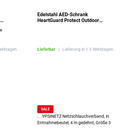
Edelstahl AED-Schrank
T
HeartGuard Protect Outdoor
I
beheizt, bis -20°C
S
re
E
R
Werktagen.
Lieferbar
|
Lieferung in 1-3 Werktagen.
L
SALE