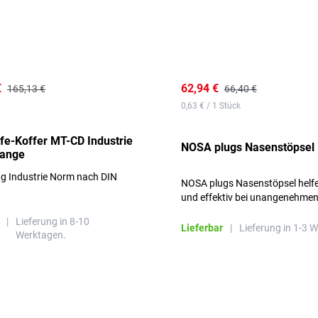
€
62,94 €
165,13 €
66,40 €
0,63 € / 1 Stück
lfe-Koffer MT-CD Industrie
NOSA plugs Nasenstöpsel
range
ng Industrie Norm nach DIN
NOSA plugs Nasenstöpsel helfe
und effektiv bei unangenehme
Gerüchen, ohne die Atmung zu
|
Lieferung in 8-10
beeinträchtigen.
Lieferbar
|
Lieferung in 1-3 
Werktagen.