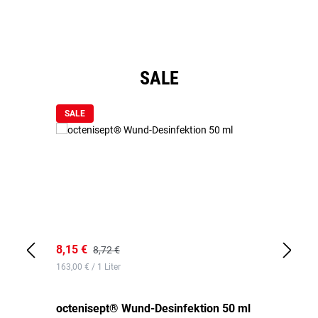
Produktgalerie überspringen
SALE
SALE
8,15 €
8,
8,72 €
163,00 € / 1 Liter
de
octenisept® Wund-Desinfektion 50 ml
Pa