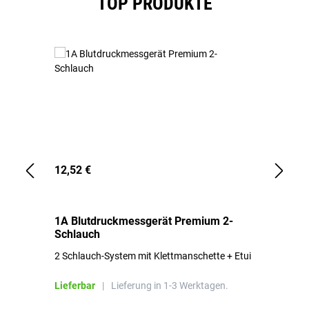
TOP PRODUKTE
12,52 €
1,
1A Blutdruckmessgerät Premium 2-
1A
Schlauch
in
2 Schlauch-System mit Klettmanschette + Etui
To
Bl
Lieferbar
|
Lieferung in 1-3 Werktagen.
Li