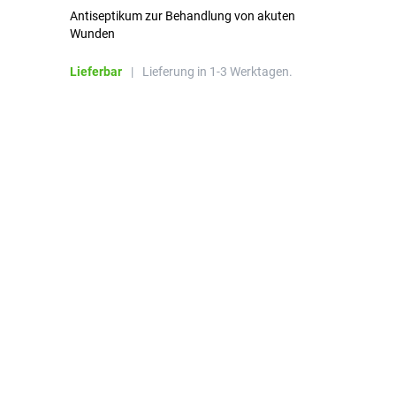
Antiseptikum zur Behandlung von akuten
10
Wunden
al
ha
Lieferbar
|
Lieferung in 1-3 Werktagen.
Li