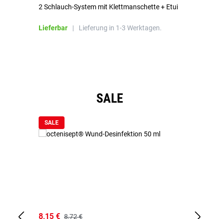
2 Schlauch-System mit Klettmanschette + Etui
To
Bl
Lieferbar
|
Lieferung in 1-3 Werktagen.
Li
Produktgalerie überspringen
SALE
SALE
8,15 €
8,
8,72 €