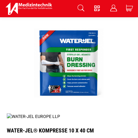
V
B
C
Zum Hauptinhalt springen
WATER-JEL® KOMPRESSE 10 X 40 CM