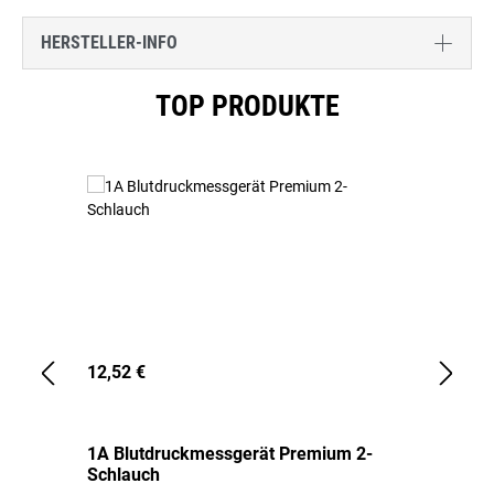
HERSTELLER-INFO
Produktgalerie überspringen
TOP PRODUKTE
12,52 €
1,
1A Blutdruckmessgerät Premium 2-
1A
Schlauch
in