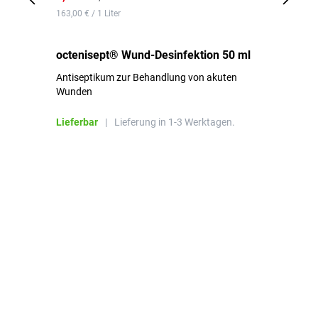
163,00 € / 1 Liter
de
octenisept® Wund-Desinfektion 50 ml
Pa
Antiseptikum zur Behandlung von akuten
10
Wunden
al
ha
Lieferbar
|
Lieferung in 1-3 Werktagen.
Li