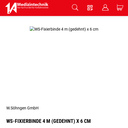
V
B
C
Zum Hauptinhalt springen
W.Söhngen GmbH
WS-FIXIERBINDE 4 M (GEDEHNT) X 6 CM