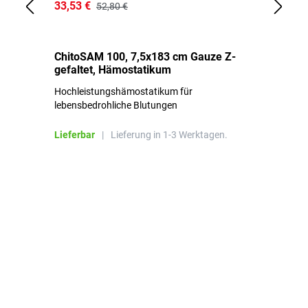
33,53 €
15
52,80 €
ChitoSAM 100, 7,5x183 cm Gauze Z-
Er
gefaltet, Hämostatikum
N
Hochleistungshämostatikum für
Mi
lebensbedrohliche Blutungen
Li
Lieferbar
|
Lieferung in 1-3 Werktagen.