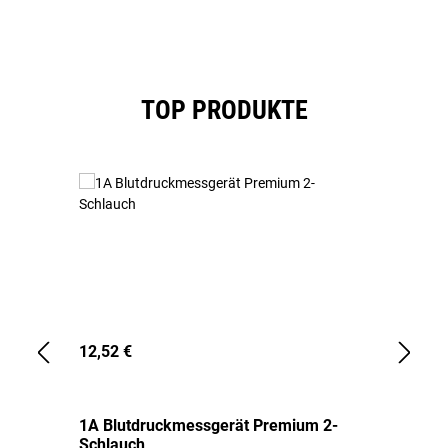
Produktgalerie überspringen
TOP PRODUKTE
12,52 €
1,
1A Blutdruckmessgerät Premium 2-
1A
Schlauch
in