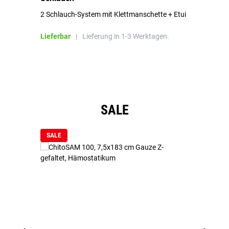
2 Schlauch-System mit Klettmanschette + Etui
To
Bl
Lieferbar
|
Lieferung in 1-3 Werktagen.
Li
Produktgalerie überspringen
SALE
SALE