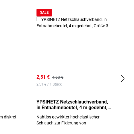
SALE
2,51 €
6
4,60 €
2,51 € / 1 Stück
0,
YPSINETZ Netzschlauchverband,
Y
in Entnahmebeutel, 4 m gedehnt,
w
Größe 3
S
n diskret
Nahtlos gewirkter hochelastischer
n
Schlauch zur Fixierung von
Wundauflagen