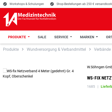
E
Workshops & Schulungen
E
Shop-Bestellungen ab 250 € versandkoste
PRODUKTE
SALE
SERVICE
MARKEN
ORT
 Hauptinhalt springen
Zur Suche springen
Zur Hauptnavigation springen
Produkte
Wundversorgung & Verbandmittel
Verbände
W.Söhngen Gm
WS-FIX NETZ
1685
|
Liefer