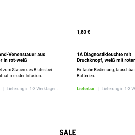
1,80 €
and-Venenstauer aus
1A Diagnostikleuchte mit
r in rot-weiß
Druckknopf, weiß mit roter
Aufschrift
t zum Stauen des Blutes bei
Einfache Bedienung, tauschba
ntnahme oder Infusion.
Batterien.
|
Lieferung in 1-3 Werktagen.
Lieferbar
|
Lieferung in 1-3 
SALE