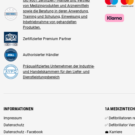
ISO 9001 zertifiziert - Handel und Vertrieb
von Medizinprodukten und Arzneimitteln
sowie die Beratung in deren Anwendung,
Training und Schulung, Einweisung und
Inbetriebnahme von gehandelten
Produkten.
Zertifizierter Premium Partner
Authorisierter Händler
Präqualifiziertes Unternehmen der Industrie-
und Handelskammern für den Liefer- und
Dienstleistungsbereich
INFORMATIONEN
1A MEDIZINTEC
Impressum
✅ Defibrillatoren 
Datenschutz
✅ Defibrillator Ve
Datenschutz - Facebook
💼 Karriere