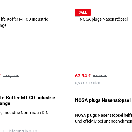
SALE
€
62,94 €
165,13 €
66,40 €
0,63 € / 1 Stück
lfe-Koffer MT-CD Industrie
NOSA plugs Nasenstöpsel
range
ng Industrie Norm nach DIN
NOSA plugs Nasenstöpsel helfe
und effektiv bei unangenehme
Gerüchen, ohne die Atmung zu
|
Lieferung in 8-10