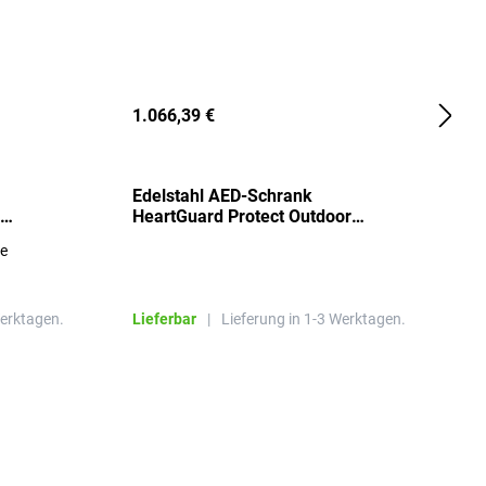
1.066,39 €
2
Edelstahl AED-Schrank
T
HeartGuard Protect Outdoor
I
beheizt, bis -20°C
S
re
E
R
Werktagen.
Lieferbar
|
Lieferung in 1-3 Werktagen.
L