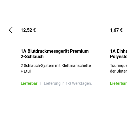
12,52 €
1,67 €
1A Blutdruckmessgerät Premium
1A Einh
2-Schlauch
Polyeste
2 Schlauch-System mit Klettmanschette
Tournique
+ Etui
der Blute
Lieferbar
|
Lieferung in 1-3 Werktagen.
Lieferbar
Produktgalerie überspringen