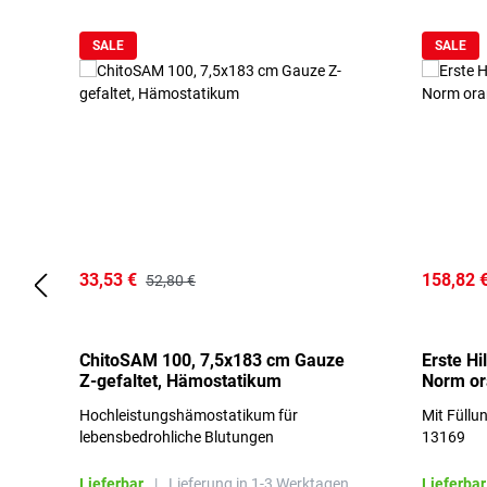
SALE
SALE
33,53 €
158,82 
52,80 €
ChitoSAM 100, 7,5x183 cm Gauze
Erste Hi
Z-gefaltet, Hämostatikum
Norm o
Hochleistungshämostatikum für
Mit Füllu
lebensbedrohliche Blutungen
13169
Lieferbar
|
Lieferung in 1-3 Werktagen.
Lieferbar