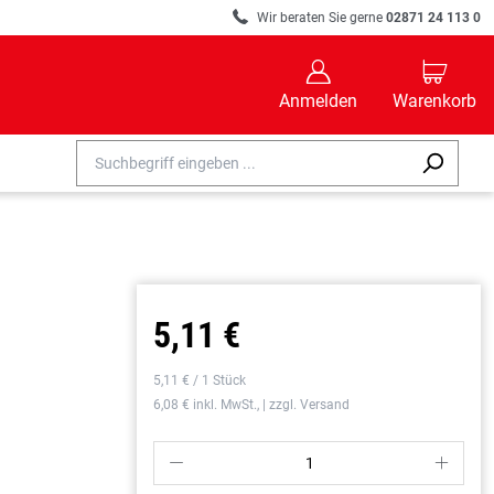
R
Wir beraten Sie gerne
02871 24 113 0
B
C
Anmelden
Warenkorb
5,11 €
5,11 € / 1 Stück
6,08 € inkl. MwSt., | zzgl. Versand
P
S