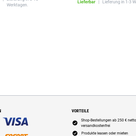
beeinträchtigen.
Lieferbar
|
Lieferung in 1-3 
Werktagen.
N
VORTEILE
Shop-Bestellungen ab 250 € nett
E
versandkostenfrei
E
Produkte leasen oder mieten