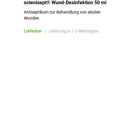
octenisept® Wund-Desinfektion 50 ml
Pa
Antiseptikum zur Behandlung von akuten
10
Wunden
al
ha
Lieferbar
|
Lieferung in 1-3 Werktagen.
Li