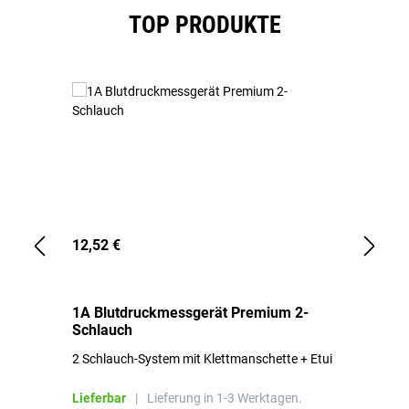
Produktgalerie überspringen
TOP PRODUKTE
12,52 €
1,
1A Blutdruckmessgerät Premium 2-
1A
Schlauch
in
2 Schlauch-System mit Klettmanschette + Etui
To
Bl
Lieferbar
|
Lieferung in 1-3 Werktagen.