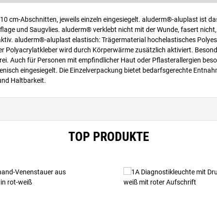
10 cm-Abschnitten, jeweils einzeln eingesiegelt. aluderm®-aluplast ist d
 und Saugvlies. aluderm® verklebt nicht mit der Wunde, fasert nicht, 
tiv. aluderm®-aluplast elastisch: Trägermaterial hochelastisches Polyest
r Polyacrylatkleber wird durch Körperwärme zusätzlich aktiviert. Beson
ei. Auch für Personen mit empfindlicher Haut oder Pflasterallergien bes
nisch eingesiegelt. Die Einzelverpackung bietet bedarfsgerechte Entnah
nd Haltbarkeit.
TOP PRODUKTE