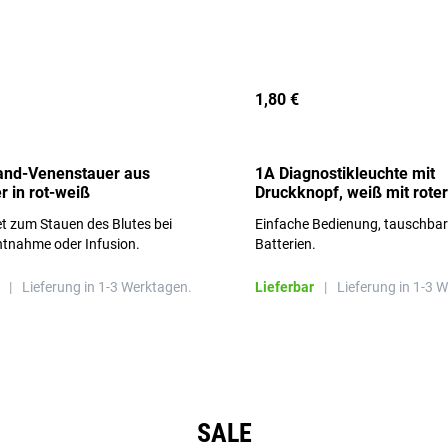
1,80 €
and-Venenstauer aus
1A Diagnostikleuchte mit
r in rot-weiß
Druckknopf, weiß mit roter
Aufschrift
t zum Stauen des Blutes bei
Einfache Bedienung, tauschba
ntnahme oder Infusion.
Batterien.
|
Lieferung in 1-3 Werktagen.
Lieferbar
|
Lieferung in 1-3 
SALE