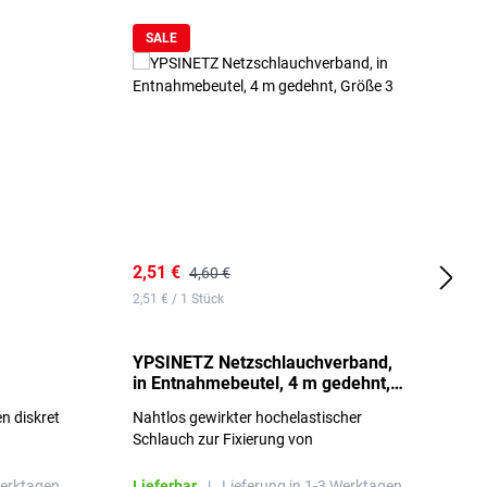
SALE
2,51 €
6
4,60 €
2,51 € / 1 Stück
0,
YPSINETZ Netzschlauchverband,
Y
in Entnahmebeutel, 4 m gedehnt,
w
Größe 3
S
n diskret
Nahtlos gewirkter hochelastischer
n
Schlauch zur Fixierung von
Wundauflagen
Werktagen.
Lieferbar
|
Lieferung in 1-3 Werktagen.
L