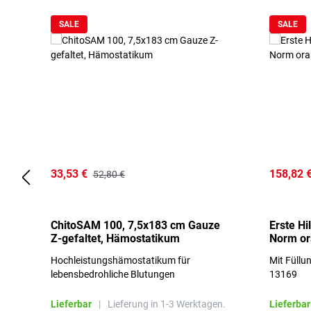
SALE
SALE
33,53 €
158,82 
52,80 €
ChitoSAM 100, 7,5x183 cm Gauze
Erste Hi
Z-gefaltet, Hämostatikum
Norm o
Hochleistungshämostatikum für
Mit Füllu
lebensbedrohliche Blutungen
13169
Lieferbar
|
Lieferung in 1-3 Werktagen.
Lieferbar