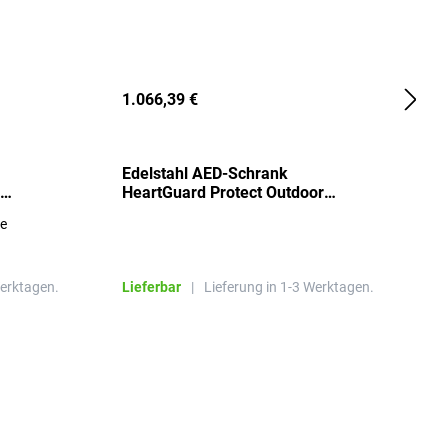
1.066,39 €
2
Edelstahl AED-Schrank
T
HeartGuard Protect Outdoor
I
beheizt, bis -20°C
S
re
E
R
Werktagen.
Lieferbar
|
Lieferung in 1-3 Werktagen.
L