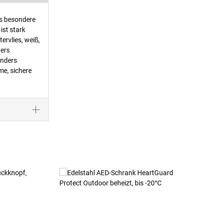
as besondere
ist stark
ervlies, weiß,
ders
onders
me, sichere