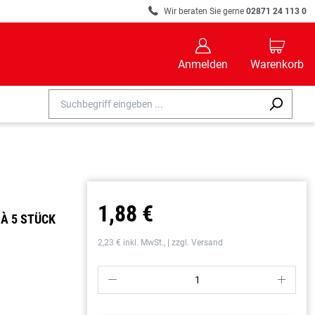
R
Wir beraten Sie gerne
02871 24 113 0
B
C
Anmelden
Warenkorb
1,88 €
À 5 STÜCK
2,23 € inkl. MwSt., | zzgl. Versand
P
S