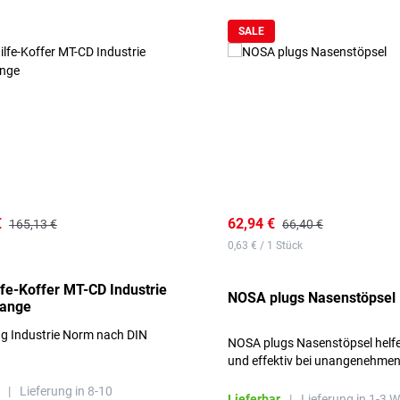
SALE
€
62,94 €
165,13 €
66,40 €
0,63 € / 1 Stück
lfe-Koffer MT-CD Industrie
NOSA plugs Nasenstöpsel
range
ng Industrie Norm nach DIN
NOSA plugs Nasenstöpsel helfe
und effektiv bei unangenehme
Gerüchen, ohne die Atmung zu
|
Lieferung in 8-10
beeinträchtigen.
Lieferbar
|
Lieferung in 1-3 