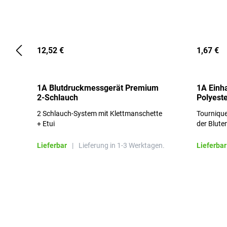
12,52 €
1,67 €
1A Blutdruckmessgerät Premium
1A Einh
2-Schlauch
Polyeste
2 Schlauch-System mit Klettmanschette
Tournique
+ Etui
der Blute
Lieferbar
|
Lieferung in 1-3 Werktagen.
Lieferbar
Produktgalerie überspringen