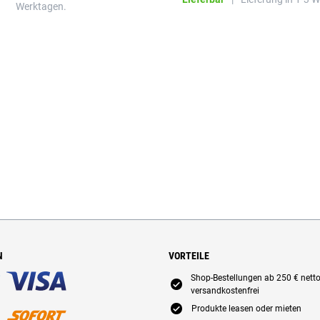
Werktagen.
N
VORTEILE
Shop-Bestellungen ab 250 € nett
E
versandkostenfrei
E
Produkte leasen oder mieten