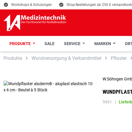
E
Workshops & Schulungen
E
Shop-Bestellungen ab 250 € versandkoste
PRODUKTE
SALE
SERVICE
MARKEN
ORT
 Hauptinhalt springen
Zur Suche springen
Zur Hauptnavigation springen
Produkte
Wundversorgung & Verbandmittel
Pflaster
W.Söhngen Gm
WUNDPFLASTE
5961
|
Liefer