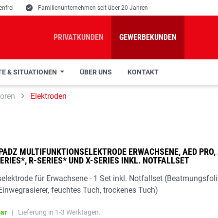
nfrei
E
Familienunternehmen seit über 20 Jahren
PRIVATKUNDEN
GEWERBEKUNDEN
E & SITUATIONEN
ÜBER UNS
KONTAKT
toren
Elektroden
PADZ MULTIFUNKTIONSELEKTRODE ERWACHSENE, AED PRO, A
ERIES*, R-SERIES* UND X-SERIES INKL. NOTFALLSET
elektrode für Erwachsene - 1 Set inkl. Notfallset (Beatmungsfolie
inwegrasierer, feuchtes Tuch, trockenes Tuch)
bar
|
Lieferung in 1-3 Werktagen.