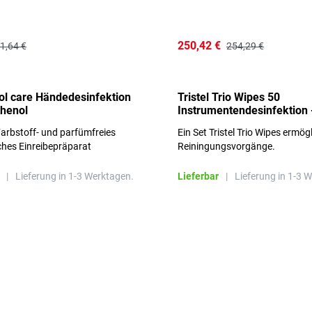
250,42 €
1,64 €
254,29 €
l care Händedesinfektion
Tristel Trio Wipes 50
thenol
Instrumentendesinfektion 
Sets im Karton
arbstoff- und parfümfreies
Ein Set Tristel Trio Wipes ermög
ches Einreibepräparat
Reiningungsvorgänge.
 hautfreundlich
|
Lieferung in 1-3 Werktagen.
Lieferbar
|
Lieferung in 1-3 