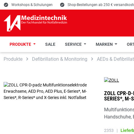
E
Workshops & Schulungen
E
Shop-Bestellungen ab 250 € versandkoste
PRODUKTE
SALE
SERVICE
MARKEN
ORT
 Hauptinhalt springen
Zur Suche springen
Zur Hauptnavigation springen
Produkte
Defibrillation & Monitoring
AEDs & Defibrilla
ZOLL CPR-D-
SERIES*, M-S
Multifunktions
Handschuhe, E
2353
|
Liefer