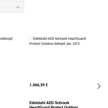
1.066,39 €
2
Edelstahl AED-Schrank
T
HeartGuard Protect Outdoor
I