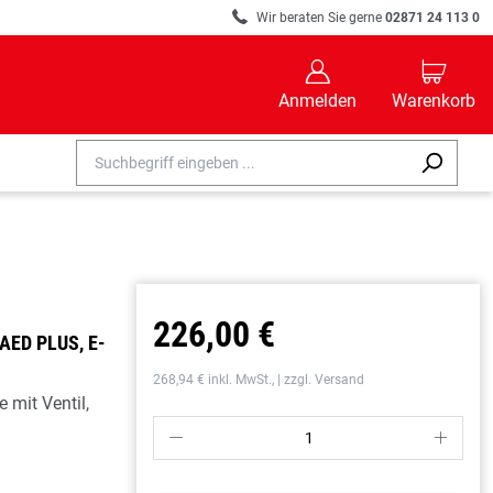
R
Wir beraten Sie gerne
02871 24 113 0
B
C
Anmelden
Warenkorb
226,00 €
ED PLUS, E-
268,94 € inkl. MwSt., | zzgl. Versand
 mit Ventil,
P
S