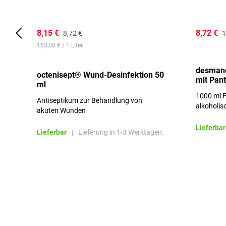
8,15 €
8,72 €
8,72 €
1
163,00 € / 1 Liter
desmano
octenisept® Wund-Desinfektion 50
mit Pan
ml
1000 ml F
Antiseptikum zur Behandlung von
alkoholis
akuten Wunden
besonders
Lieferbar
Lieferbar
|
Lieferung in 1-3 Werktagen.