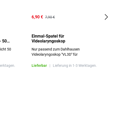
6,90 €
1
7,90 €
Einmal-Spatel für
O
- 50
Videolaryngoskop
licht 50
Nur passend zum Dahlhausen
g
Videolaryngoskop "VL3D" für
Einmalspatel
Werktagen.
Lieferbar
|
Lieferung in 1-3 Werktagen.
L