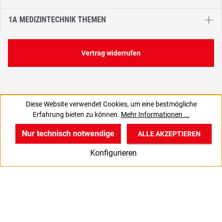
1A MEDIZINTECHNIK THEMEN
Vertrag widerrufen
Diese Website verwendet Cookies, um eine bestmögliche
2,91 €
Erfahrung bieten zu können.
Mehr Informationen ...
C
3,47 € inkl. MwSt., | zzgl. Versand
Nur technisch notwendige
ALLE AKZEPTIEREN
w
v
B
Konfigurieren
Start
Produkte
Anmelden