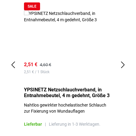
SALE
2,51 €
6,
4,60 €
2,51 € / 1 Stück
0,1
YPSINETZ Netzschlauchverband, in
YP
Entnahmebeutel, 4 m gedehnt, Größe 3
Ki
Nahtlos gewirkter hochelastischer Schlauch
zur Fixierung von Wundauflagen
Li
Lieferbar
|
Lieferung in 1-3 Werktagen.