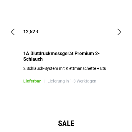
12,52 €
1,
1A Blutdruckmessgerät Premium 2-
1A
Schlauch
in
2 Schlauch-System mit Klettmanschette + Etui
To
Bl
Lieferbar
|
Lieferung in 1-3 Werktagen.
Li
Produktgalerie überspringen
SALE