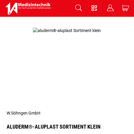
V
B
C
Zum Hauptinhalt springen
W.Söhngen GmbH
ALUDERM®-ALUPLAST SORTIMENT KLEIN