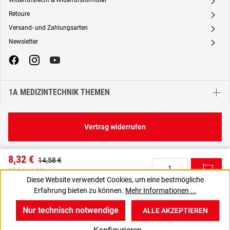
Widerrufsrecht & Widerrufsformular
A
Retoure
A
Versand- und Zahlungsarten
A
Newsletter
A
1A MEDIZINTECHNIK THEMEN
Vertrag widerrufen
8,32 €
14,58 €
C
0,08 € / 1 Stück
Diese Website verwendet Cookies, um eine bestmögliche
9,90 € inkl. MwSt., | zzgl. Versand
Erfahrung bieten zu können.
Mehr Informationen ...
VPE gewünscht? Dann die zu bestellende Anzahl auf 6 setzen.
J
Nur technisch notwendige
ALLE AKZEPTIEREN
w
v
B