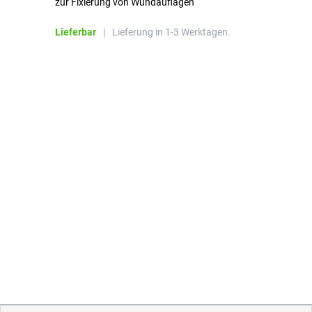
zur Fixierung von Wundauflagen
Li
Lieferbar
|
Lieferung in 1-3 Werktagen.