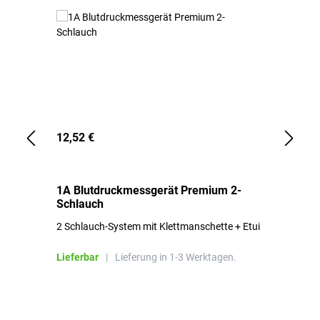
12,52 €
1,
1A Blutdruckmessgerät Premium 2-
1A
Schlauch
in
2 Schlauch-System mit Klettmanschette + Etui
To
Bl
Lieferbar
|
Lieferung in 1-3 Werktagen.
Li