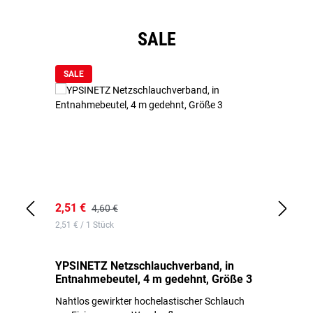
Produktgalerie überspringen
SALE
SALE
2,51 €
6,
4,60 €
2,51 € / 1 Stück
0,1
YPSINETZ Netzschlauchverband, in
YP
Entnahmebeutel, 4 m gedehnt, Größe 3
Ki
Nahtlos gewirkter hochelastischer Schlauch